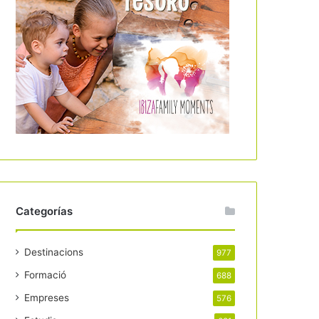
Categorías
Destinacions
977
Formació
688
Empreses
576