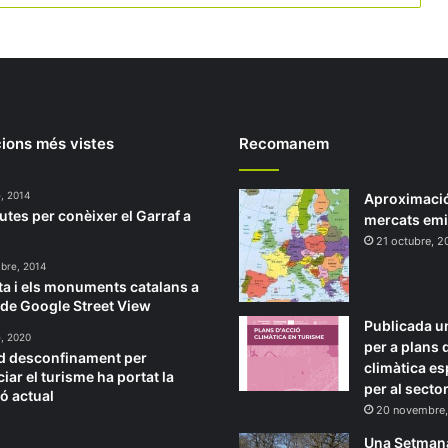
ions més vistes
Recomanem
, 2014
Aproximació
utes per conèixer el Garraf a
mercats em
21 octubre, 
bre, 2014
ta i els monuments catalans a
 de Google Street View
Publicada u
e, 2020
per a plans 
id desconfinament per
climàtica es
iar el turisme ha portat la
per al sector
ió actual
20 novembre
Una Setman