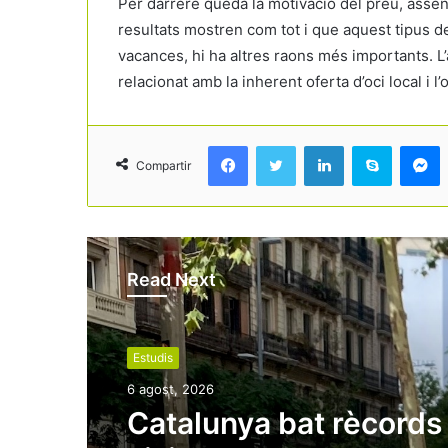
Per darrere queda la motivació del preu, asse
resultats mostren com tot i que aquest tipus de
vacances, hi ha altres raons més importants. L’a
relacionat amb la inherent oferta d’oci local i l
Facebook
Twitter
LinkedIn
Skype
Messenger
Compartir
Read Next
Estudis
6 agost, 2026
Catalunya bat rècords