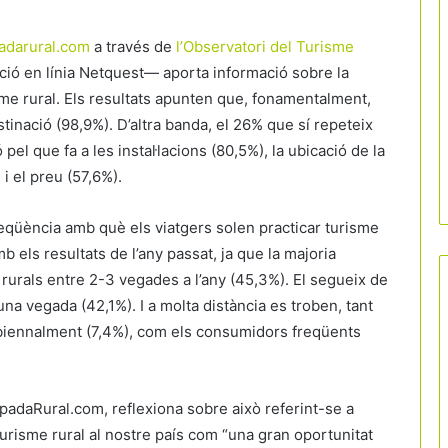
adarural.com
a través de
l’Observatori del Turisme
ció en línia Netquest— aporta informació sobre la
sme rural. Els resultats apunten que, fonamentalment,
stinació (98,9%). D’altra banda, el 26% que sí repeteix
 pel que fa a les instal·lacions (80,5%), la ubicació de la
 i el preu (57,6%).
eqüència amb què els viatgers solen practicar turisme
mb els resultats de l’any passat, ja que la majoria
 rurals entre 2-3 vegades a l’any (45,3%). El segueix de
 vegada (42,1%). I a molta distància es troben, tant
l biennalment (7,4%), com els consumidors freqüents
adaRural.com, reflexiona sobre això referint-se a
urisme rural al nostre país com “una gran oportunitat