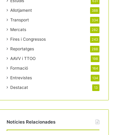
Estudis
631
Allotjament
388
Transport
334
Mercats
282
Fires i Congressos
243
Reportatges
288
AAVV i TTOO
198
Formació
164
Entrevistes
134
Destacat
13
Notícies Relacionades