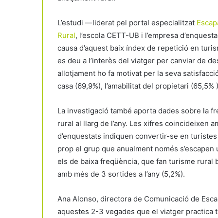
L’estudi —liderat pel portal especialitzat
Escap
Rural
, l’escola CETT-UB i l’empresa d’enquesta
causa d’aquest baix índex de repetició en turi
es deu a l’interès del viatger per canviar de de
allotjament ho fa motivat per la seva satisfacció
casa (69,9%), l’amabilitat del propietari (65,5% )
La investigació també aporta dades sobre la fr
rural al llarg de l’any. Les xifres coincideixen a
d’enquestats indiquen convertir-se en turistes
prop el grup que anualment només s’escapen una
els de baixa freqüència, que fan turisme rura
amb més de 3 sortides a l’any (5,2%).
Ana Alonso, directora de Comunicació de Escap
aquestes 2-3 vegades que el viatger practica t