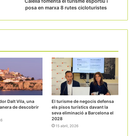
Calella fomenta el turisme esportiu i
posa en marxa 8 rutes cicloturistes
or Dalt Vila, una
El turisme de negocis defensa
manera de descobrir
els pisos turístics davant la
seva eliminació a Barcelona el
2028
26
15 abril, 2026