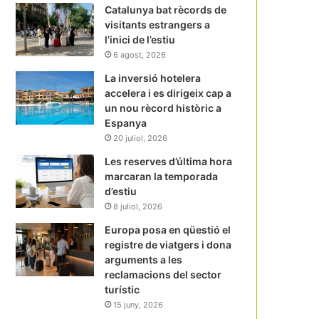
Catalunya bat rècords de
visitants estrangers a
l’inici de l’estiu
6 agost, 2026
La inversió hotelera
accelera i es dirigeix cap a
un nou rècord històric a
Espanya
20 juliol, 2026
Les reserves d’última hora
marcaran la temporada
d’estiu
8 juliol, 2026
Europa posa en qüestió el
registre de viatgers i dona
arguments a les
reclamacions del sector
turístic
15 juny, 2026