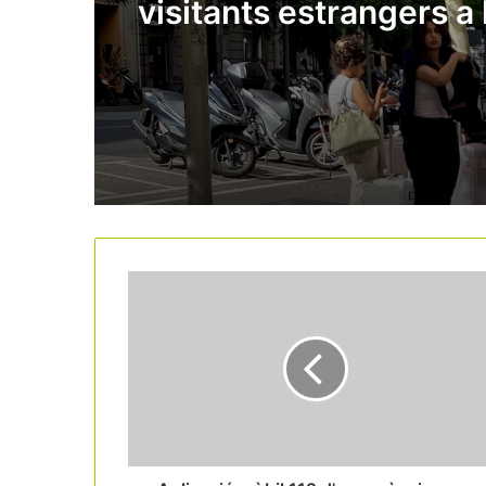
visitants estrangers a l
de l’estiu