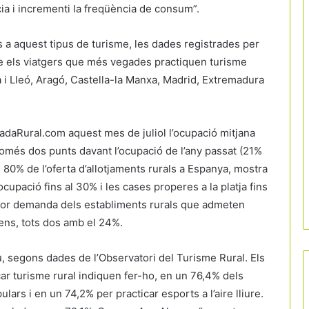
cia i incrementi la freqüència de consum”.
ts a aquest tipus de turisme, les dades registrades per
ue els viatgers que més vegades practiquen turisme
la i Lleó, Aragó, Castella-la Manxa, Madrid, Extremadura
adaRural.com aquest mes de juliol l’ocupació mitjana
omés dos punts davant l’ocupació de l’any passat (21%
el 80% de l’oferta d’allotjaments rurals a Espanya, mostra
upació fins al 30% i les cases properes a la platja fins
ajor demanda dels establiments rurals que admeten
ens, tots dos amb el 24%.
iu, segons dades de l’Observatori del Turisme Rural. Els
ar turisme rural indiquen fer-ho, en un 76,4% dels
lars i en un 74,2% per practicar esports a l’aire lliure.