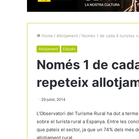
Home
/
Allotjament
/
Només 1 de cada 4 turistes ru
Allotjament
Estudis
Només 1 de cada 
repeteix allotja
29 juliol, 2014
L’Observatori del Turisme Rural ha dut a term
sobre el turista rural a Espanya. Entre les con
que pateix el sector, ja que un 74% dels més d
allotjament rural.