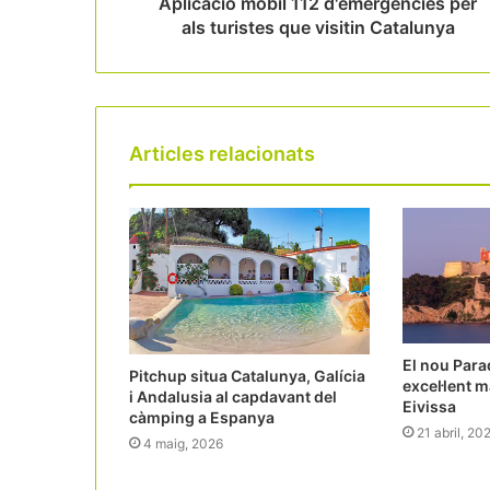
Aplicació mòbil 112 d'emergències per
als turistes que visitin Catalunya
Articles relacionats
El nou Parad
Pitchup situa Catalunya, Galícia
excel·lent 
i Andalusia al capdavant del
Eivissa
càmping a Espanya
21 abril, 20
4 maig, 2026