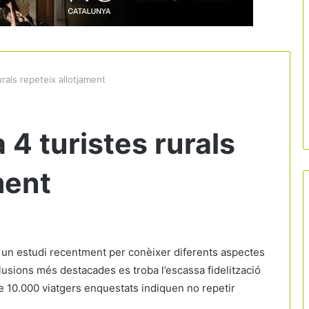
rals repeteix allotjament
4 turistes rurals
ment
e un estudi recentment per conèixer diferents aspectes
clusions més destacades es troba l’escassa fidelització
e 10.000 viatgers enquestats indiquen no repetir