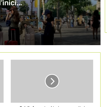
’inici
Quin impacte tindrà el viatge del papa
Lleó XIV en el sector turístic espanyol?
El Suprem anul·la el registre únic de
lloguer turístic perquè considera que
l’Estat no té competència per crear-lo
L’Informe Fènix atribueix al turisme
part de la pèrdua de productivitat
catalana
L’aeroport del Prat manté el
creixement i supera els 5,1 milions de
passatgers a l’abril
L’eclipsi solar del 2026 podria generar
més de 360 milions d’euros en
despesa turística a Espanya