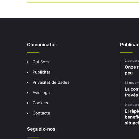
Comunicatur:
Publicac
2 octubre
Qui Som
Onze r
Publicitat
peu
Privacitat de dades
12 novem
La cos
Avís legal
través
Cookies
9 octubr
El ràp
Contacte
benefic
situac
Segueix-nos