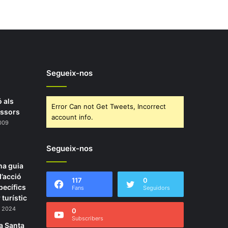
Segueix-nos
 als
Error Can not Get Tweets, Incorrect
issors
account info.
2009
Segueix-nos
na guia
d’acció
117
0
pecífics
Fans
Seguidors
 turístic
, 2024
0
Subscribers
a Santa