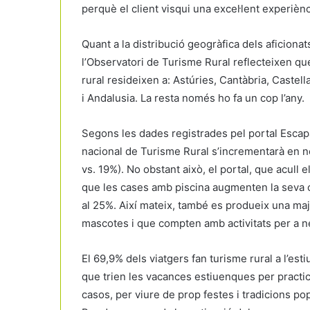
perquè el client visqui una excel·lent experièn
Quant a la distribució geogràfica dels aficiona
l’Observatori de Turisme Rural reflecteixen q
rural resideixen a: Astúries, Cantàbria, Castel
i Andalusia. La resta només ho fa un cop l’any.
Segons les dades registrades pel portal Escap
nacional de Turisme Rural s’incrementarà en n
vs. 19%). No obstant això, el portal, que acull 
que les cases amb piscina augmenten la seva oc
al 25%. Així mateix, també es produeix una m
mascotes i que compten amb activitats per a n
El 69,9% dels viatgers fan turisme rural a l’est
que trien les vacances estiuenques per practic
casos, per viure de prop festes i tradicions popu