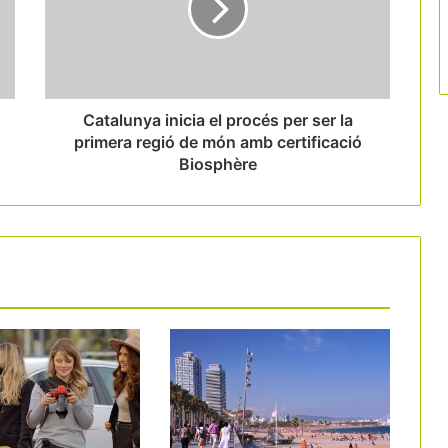
El 56% dels barcelonins dona suport a
augmentar la taxa turística
Catalunya inicia el procés per ser la
primera regió de món amb certificació
Biosphère