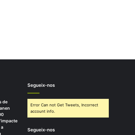
Segueix-nos
s de
Error Can not Get Tweets, Incorrect
manen
account info.
00
l’impacte
 a
Segueix-nos
à