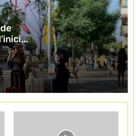
L’Informe Fènix atribueix al turisme
part de la pèrdua de productivitat
catalana
 de
’inici
L’aeroport del Prat manté el
creixement i supera els 5,1 milions de
passatgers a l’abril
L’eclipsi solar del 2026 podria generar
més de 360 milions d’euros en
despesa turística a Espanya
Catalunya tanca una Setmana Santa
amb ocupacions de fins al 90%
La despesa Tax Free a Espanya creix
un 12,8%