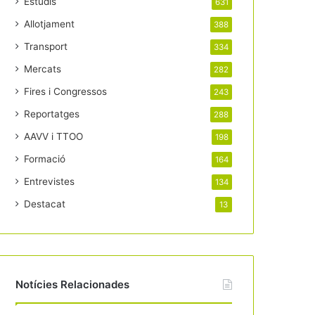
Estudis
631
Allotjament
388
Transport
334
Mercats
282
Fires i Congressos
243
Reportatges
288
AAVV i TTOO
198
Formació
164
Entrevistes
134
Destacat
13
Notícies Relacionades