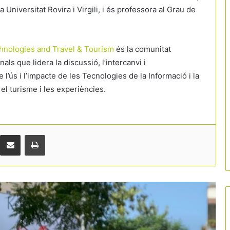
 Universitat Rovira i Virgili, i és professora al Grau de
chnologies and Travel & Tourism
és la comunitat
ls que lidera la discussió, l’intercanvi i
Catalunya bat rècords de visitants
ús i l’impacte de les Tecnologies de la Informació i la
estrangers a l’inici de l’estiu
el turisme i les experiències.
Les reserves d’última hora marcaran la
temporada d’estiu
Comparteix per correu electrònic
Print
Barcelona escala fins al podi mundial
dels congressos internacionals
Quin impacte tindrà el viatge del papa
Lleó XIV en el sector turístic espanyol?