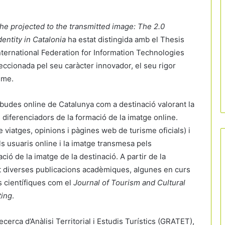
he projected to the transmitted image: The 2.0
dentity in Catalonia
ha estat distingida amb el Thesis
nternational Federation for Information Technologies
leccionada pel seu caràcter innovador, el seu rigor
isme.
budes online de Catalunya com a destinació valorant la
diferenciadors de la formació de la imatge online.
e viatges, opinions i pàgines web de turisme oficials) i
ls usuaris online i la imatge transmesa pels
ió de la imatge de la destinació. A partir de la
rat diverses publicacions acadèmiques, algunes en curs
s científiques com el
Journal of Tourism and Cultural
ting
.
erca d’Anàlisi Territorial i Estudis Turístics (GRATET),