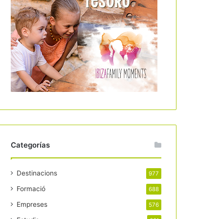
Categorías
Destinacions
977
Formació
688
Empreses
576