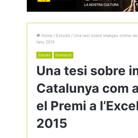
Home
/
Estudis
/
Una tesi sobre imatges online de 
l’any 2015
Estudis
Formació
Una tesi sobre i
Catalunya com a
el Premi a l’Excel
2015