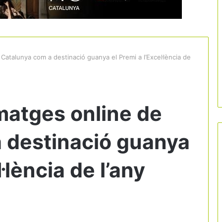
Catalunya com a destinació guanya el Premi a l’Excel·lència de
matges online de
 destinació guanya
·lència de l’any