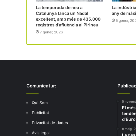
La temporada de neu a
La indústria
Catalunya tanca un Nadal
any de màx
excel·lent, amb més de 435.000
5 gener, 20
registres d’afluència al Pirineu
7 gener, 2026
Comunicatur:
Publicac
5 novemb
Qui Som
El més
Publicitat
tendèn
d’Eur
Privacitat de dades
9 maig, 
Avís legal
La des