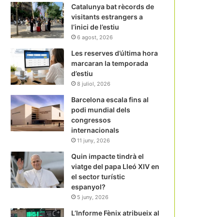
Catalunya bat rècords de
visitants estrangers a
l’inici de l’estiu
6 agost, 2026
Les reserves d’última hora
marcaran la temporada
d’estiu
8 juliol, 2026
Barcelona escala fins al
podi mundial dels
congressos
internacionals
11 juny, 2026
Quin impacte tindrà el
viatge del papa Lleó XIV en
el sector turístic
espanyol?
5 juny, 2026
L’Informe Fènix atribueix al