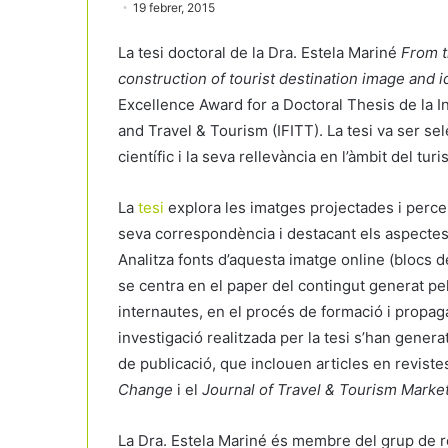
19 febrer, 2015
La tesi doctoral de la Dra. Estela Mariné
From t
construction of tourist destination image and i
Excellence Award for a Doctoral Thesis de la I
and Travel & Tourism (IFITT). La tesi va ser se
científic i la seva rellevància en l’àmbit del tur
La
tesi
explora les imatges projectades i perce
seva correspondència i destacant els aspectes 
Analitza fonts d’aquesta imatge online (blocs d
se centra en el paper del contingut generat pe
internautes, en el procés de formació i propagac
investigació realitzada per la tesi s’han gene
de publicació, que inclouen articles en reviste
Change
i el
Journal of Travel & Tourism Marke
La Dra. Estela Mariné és membre del grup de rec