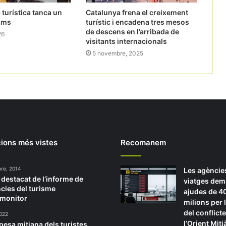
 turística tanca un
Catalunya frena el creixement
ims
turístic i encadena tres mesos
de descens en l’arribada de
26
visitants internacionals
5 novembre, 2025
ions més vistes
Recomanem
re, 2014
Les agèncie
 destacat de l’informe de
viatges de
cies del turisme
ajudes de 4
omonitor
milions per 
del conflicte
2022
l’Orient Mitj
pesa mitjana dels turistes