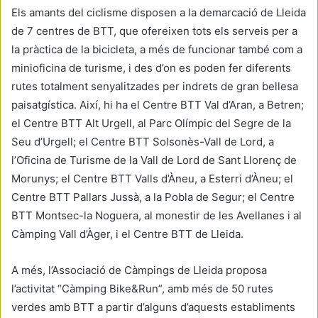
Els amants del ciclisme disposen a la demarcació de Lleida
de 7 centres de BTT, que ofereixen tots els serveis per a
la pràctica de la bicicleta, a més de funcionar també com a
minioficina de turisme, i des d’on es poden fer diferents
rutes totalment senyalitzades per indrets de gran bellesa
paisatgística. Així, hi ha el Centre BTT Val d’Aran, a Betren;
el Centre BTT Alt Urgell, al Parc Olímpic del Segre de la
Seu d’Urgell; el Centre BTT Solsonès-Vall de Lord, a
l’Oficina de Turisme de la Vall de Lord de Sant Llorenç de
Morunys; el Centre BTT Valls d’Àneu, a Esterri d’Àneu; el
Centre BTT Pallars Jussà, a la Pobla de Segur; el Centre
BTT Montsec-la Noguera, al monestir de les Avellanes i al
Càmping Vall d’Àger, i el Centre BTT de Lleida.
A més, l’Associació de Càmpings de Lleida proposa
l’activitat “Càmping Bike&Run”, amb més de 50 rutes
verdes amb BTT a partir d’alguns d’aquests establiments