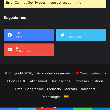
Error Can not Get Tweets, Incorrect account info.
Segueix-nos
117
0
Fans
Seguidors
0
Subscribers
© Copyright 2026, Tots els drets reservats |
Comunicatur.info
AAVV i TTOO
Allotjament
Destinacions
Empreses
Estudis
Fires i Congressos
Formació
Mercats
Transport
Reportatges
RSS
Facebook
Twitter