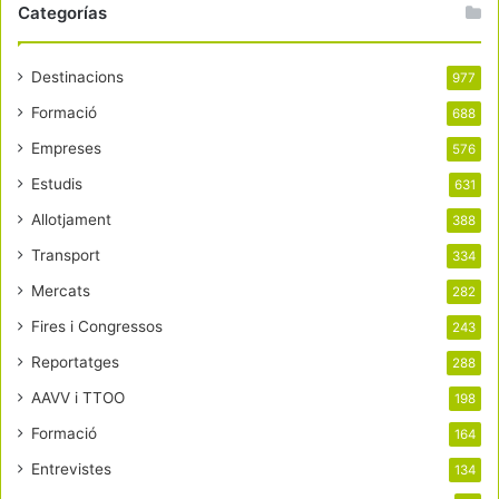
Categorías
Destinacions
977
Formació
688
Empreses
576
Estudis
631
Allotjament
388
Transport
334
Mercats
282
Fires i Congressos
243
Reportatges
288
AAVV i TTOO
198
Formació
164
Entrevistes
134