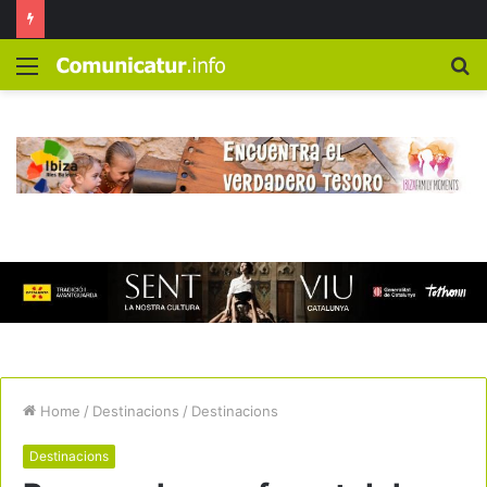
Menú
B
Home
/
Destinacions
/
Destinacions
Destinacions