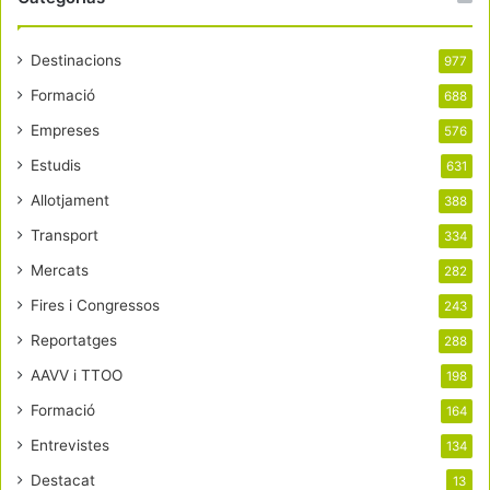
Destinacions
977
Formació
688
Empreses
576
Estudis
631
Allotjament
388
Transport
334
Mercats
282
Fires i Congressos
243
Reportatges
288
AAVV i TTOO
198
Formació
164
Entrevistes
134
Destacat
13