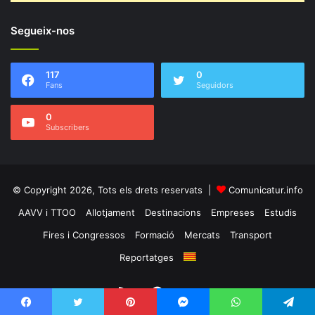
Segueix-nos
117
0
Fans
Seguidors
0
Subscribers
© Copyright 2026, Tots els drets reservats |
Comunicatur.info
AAVV i TTOO
Allotjament
Destinacions
Empreses
Estudis
Fires i Congressos
Formació
Mercats
Transport
Reportatges
RSS
Facebook
Twitter