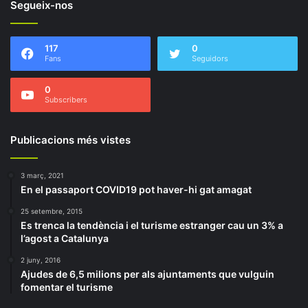
Segueix-nos
117
0
Fans
Seguidors
0
Subscribers
Publicacions més vistes
3 març, 2021
En el passaport COVID19 pot haver-hi gat amagat
25 setembre, 2015
Es trenca la tendència i el turisme estranger cau un 3% a
l’agost a Catalunya
2 juny, 2016
Ajudes de 6,5 milions per als ajuntaments que vulguin
fomentar el turisme