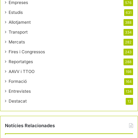
Empreses
576
Estudis
631
Allotjament
388
Transport
334
Mercats
282
Fires i Congressos
243
Reportatges
288
AAVV i TTOO
198
Formació
164
Entrevistes
134
Destacat
13
Notícies Relacionades