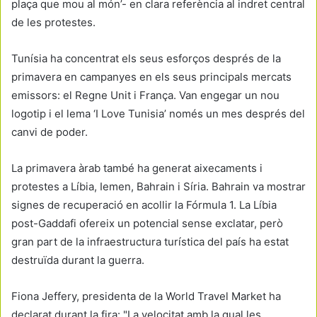
plaça que mou al món’- en clara referència al indret central
de les protestes.
Tunísia ha concentrat els seus esforços després de la
primavera en campanyes en els seus principals mercats
emissors: el Regne Unit i França. Van engegar un nou
logotip i el lema ‘I Love Tunisia’ només un mes després del
canvi de poder.
La primavera àrab també ha generat aixecaments i
protestes a Líbia, Iemen, Bahrain i Síria. Bahrain va mostrar
signes de recuperació en acollir la Fórmula 1. La Líbia
post-Gaddafi ofereix un potencial sense exclatar, però
gran part de la infraestructura turística del país ha estat
destruïda durant la guerra.
Fiona Jeffery, presidenta de la World Travel Market ha
declarat durant la fira: "La velocitat amb la qual les