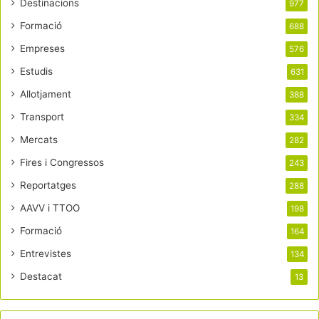
Destinacions
977
Formació
688
Empreses
576
Estudis
631
Allotjament
388
Transport
334
Mercats
282
Fires i Congressos
243
Reportatges
288
AAVV i TTOO
198
Formació
164
Entrevistes
134
Destacat
13