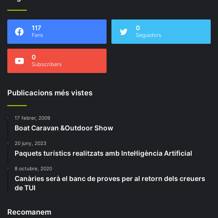
117
0
Fans
Seguidors
0
Subscribers
Publicacions més vistes
17 febrer, 2009
Boat Caravan &Outdoor Show
20 juny, 2023
Paquets turístics realitzats amb Intel·ligència Artificial
8 octubre, 2020
Canàries serà el banc de proves per al retorn dels creuers
de TUI
Recomanem