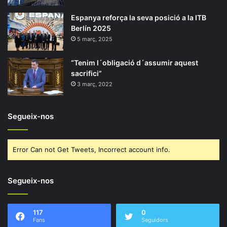
Espanya reforça la seva posició a la ITB
Berlín 2025
5 març, 2025
“Tenim l´obligació d´assumir aquest
sacrifici”
3 març, 2022
Segueix-nos
Error Can not Get Tweets, Incorrect account info.
Segueix-nos
117
0
Fans
Seguidors