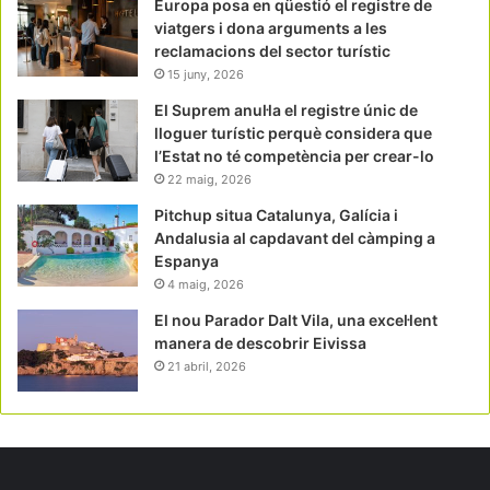
Europa posa en qüestió el registre de
viatgers i dona arguments a les
reclamacions del sector turístic
15 juny, 2026
El Suprem anul·la el registre únic de
lloguer turístic perquè considera que
l’Estat no té competència per crear-lo
22 maig, 2026
Pitchup situa Catalunya, Galícia i
Andalusia al capdavant del càmping a
Espanya
4 maig, 2026
El nou Parador Dalt Vila, una excel·lent
manera de descobrir Eivissa
21 abril, 2026