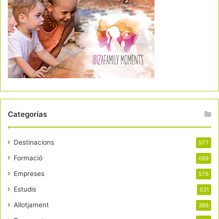
Categorías
Destinacions
977
Formació
688
Empreses
576
Estudis
631
Allotjament
388