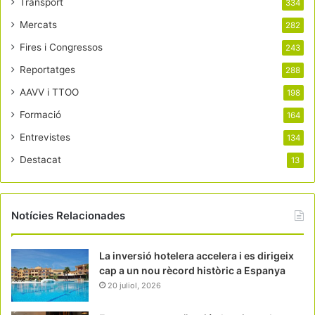
Transport
334
Mercats
282
Fires i Congressos
243
Reportatges
288
AAVV i TTOO
198
Formació
164
Entrevistes
134
Destacat
13
Notícies Relacionades
La inversió hotelera accelera i es dirigeix
cap a un nou rècord històric a Espanya
20 juliol, 2026