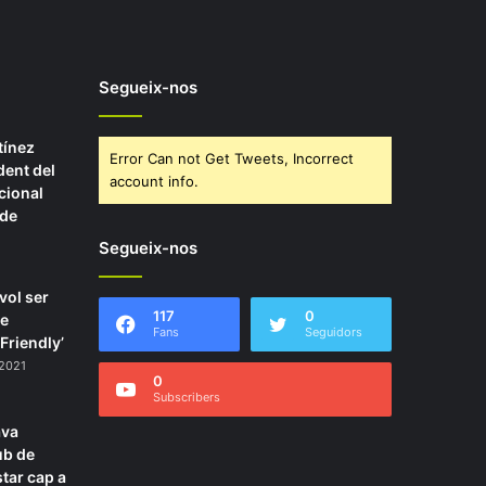
Segueix-nos
tínez
Error Can not Get Tweets, Incorrect
dent del
account info.
cional
 de
Segueix-nos
1
vol ser
117
0
de
Fans
Seguidors
 Friendly’
 2021
0
Subscribers
ava
ub de
star cap a