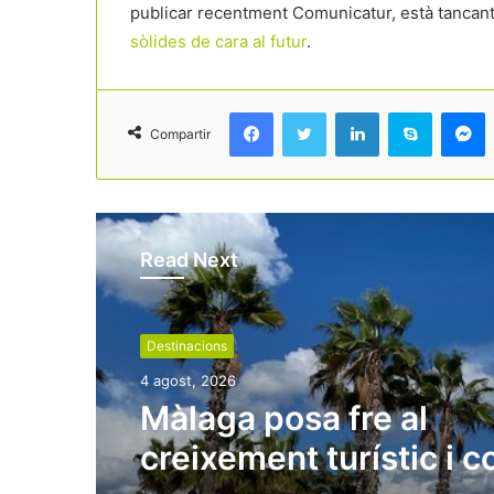
publicar recentment Comunicatur, està tancan
sòlides de cara al futur
.
Facebook
Twitter
LinkedIn
Skype
Messenger
Compartir
Read Next
Destinacions
4 agost, 2026
Màlaga posa fre al
creixement turístic i 