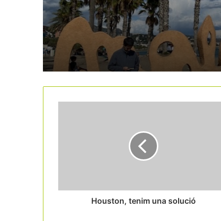
nous hotels en sòl
residencial
Houston, tenim una solució