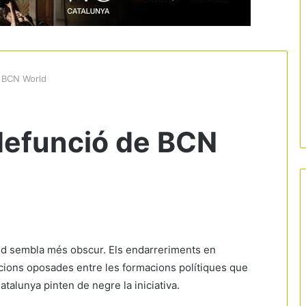
e BCN World
defunció de BCN
rld sembla més obscur. Els endarreriments en
osicions oposades entre les formacions polítiques que
talunya pinten de negre la iniciativa.