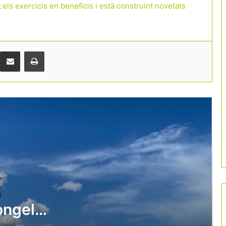
t
els exercicis en beneficis i està construint novetats
L’hostaleria es prepara per a una nova
batalla pel tabac: la prohibició arribarà
també a les terrasses i platges
Comparteix per correu electrònic
Print
El turisme crea ocupació, però el gran
repte continua sent trobar
professionals
Forta inversió privada a Girona: hotels i
restaurants destinen més de 177
milions a modernitzar-se
El turisme vol trencar l’estigma de la
precarietat
congela
“Gestionar millor és més important que
créixer més”