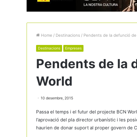
Home
/
Destinacions
/
Pendents de la defunció d
Destinacions
Empreses
Pendents de la 
World
10 desembre, 2015
Passa el temps i el futur del projecte BCN Wo
l’aprovació del pla director urbanístic i les p
haurien de donar suport al proper govern de Ca