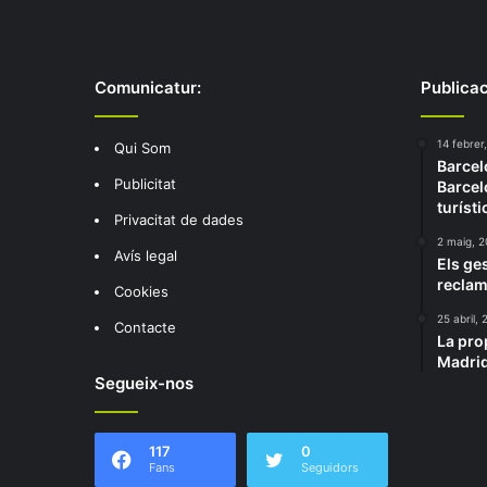
Comunicatur:
Publicac
14 febrer
Qui Som
Barcel
Publicitat
Barcel
turísti
Privacitat de dades
2 maig, 
Avís legal
Els ge
reclam
Cookies
25 abril,
Contacte
La pro
Madrid
Segueix-nos
117
0
Fans
Seguidors