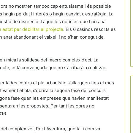
ersors no mostren tampoc cap entusiasme i és possible
 hagin perdut l’interès o hagin canviat d’estratègia. La
üestió de discreció. I aquelles notícies que han anat
stat per debilitar el projecte
. Els 6 casinos resorts es
 anat abandonant el vaixell i no s’han conegut de
 en mica la solidesa del macro complex d’oci. La
cte, està convençuda que no s’arribarà a realitzar.
entades contra el pla urbanístic s’allarguen fins el mes
tivament el pla, s’obrirà la segona fase del concurs
segona fase quan les empreses que havien manifestat
sentaran les propostes. Per tant les obres no
016.
Màlaga posa fre al creixement turístic i
del complex veí, Port Aventura, que tal i com va
congela nous hotels en sòl residencial