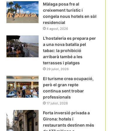
Màlaga posa fre al
creixement turístic i
congela nous hotels en sòl
residencial
4 agost, 2026
L’hostaleria es prepara per
a una nova batalla pel
tabac: la prohibició
arribarà també a les
terrasses i platges
29 juliol, 2026
El turisme crea ocupació,
però el gran repte
continua sent trobar
professionals
17 juliol, 2026
Forta inversió privada a
Girona: hotels i
restaurants destinen més