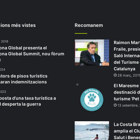
ions més vistes
Recomanem
, 2018
Raimon Mar
ona Global presenta el
Fraile, presi
ona Global Summit, nou fòrum
Saló Interna
c
del Turisme
Catalunya
2024
stors de pisos turístics
28 març, 201
aran indemnitzacions
El Maresme 
destinació 
 2023
posta d’una taxa turística a
turisme ‘Pet
 desperta la guerra
13 setembre,
La Costa Br
amplia el Cl
Salut i Bene