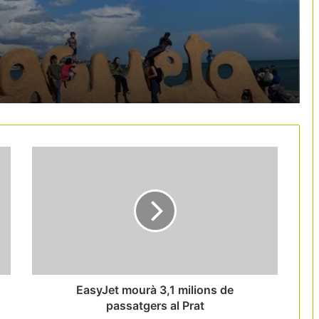
Catalunya situa la cultura al centre de
la seva promoció turística
internacional amb una campanya de 5
milions d’euros
Deltebre aposta pel turisme vinculat al
sector primari amb 37 noves
experiències
El Vallès Oriental aposta pel
cicloturisme amb una ruta gravel de
343 quilòmetres
Les 9 rutes del vi catalanes creen la
Xarxa de Rutes del Vi de Catalunya
EasyJet mourà 3,1 milions de
passatgers al Prat