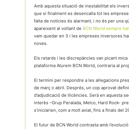
Amb aquesta situació de inestabilitat els inv
que si finalment es desencalla tot les empreses
falta de notícies és alarmant, i no és per una q
apareixent al voltant de
BCN World sempre han e
vam quedar en 3 i les empreses inversores han
noves.
Els retards i les discrepàncies van picant mica
plataforma Aturem BCN World, contraria al proje
El termini per respondre a les al·legacions pres
de març o abril. Després, un cop aprovat defini
d’adjudicació de llicències. Serà en aquesta 
interès –Grup Peralada, Melco, Hard Rock- pre
s’iniciarien, com a molt aviat, fins a finals del 2
El futur de BCN World contrasta amb l’evolució 