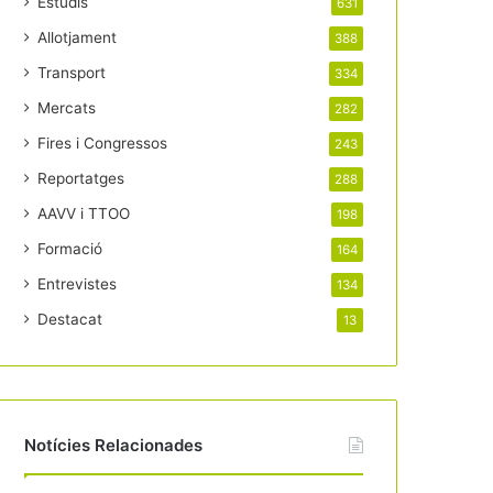
Estudis
631
Allotjament
388
Transport
334
Mercats
282
Fires i Congressos
243
Reportatges
288
AAVV i TTOO
198
Formació
164
Entrevistes
134
Destacat
13
Notícies Relacionades