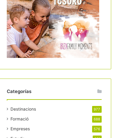
Categorías
Destinacions
977
Formació
688
Empreses
576