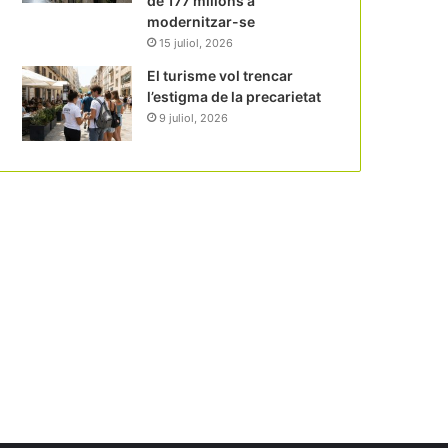
de 177 milions a
modernitzar-se
15 juliol, 2026
El turisme vol trencar
l’estigma de la precarietat
9 juliol, 2026