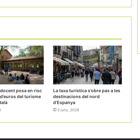
 docent posa en risc
La taxa turística s’obre pas a les
 d’euros del turisme
destinacions del nord
talà
d’Espanya
6
3 juny, 2026