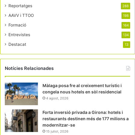
Reportatges
288
AAVV i TTOO
198
Formació
164
Entrevistes
134
Destacat
13
Notícies Relacionades
Màlaga posa fre al creixement turístic i
congela nous hotels en sòl residencial
4 agost, 2026
Forta inversió privada a Girona: hotels i
restaurants destinen més de 177 milions a
modernitzar-se
15 juliol, 2026