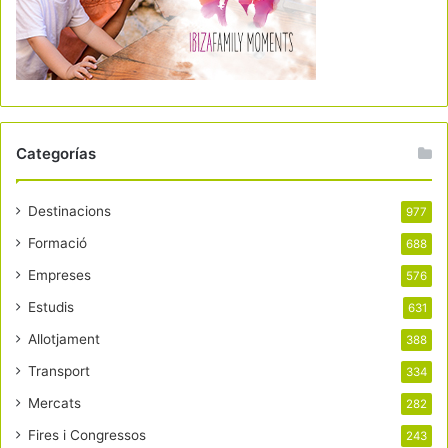
Categorías
Destinacions
977
Formació
688
Empreses
576
Estudis
631
Allotjament
388
Transport
334
Mercats
282
Fires i Congressos
243