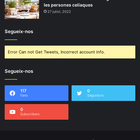
les persones celíaques
27 juliol, 2022
Segueix-nos
Error Can not Get Tweets, Incorrect account info.
Segueix-nos
117
0
Fans
Seguidors
0
Subscribers