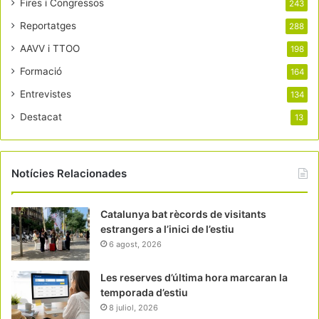
Fires i Congressos
243
Reportatges
288
AAVV i TTOO
198
Formació
164
Entrevistes
134
Destacat
13
Notícies Relacionades
Catalunya bat rècords de visitants
estrangers a l’inici de l’estiu
6 agost, 2026
Les reserves d’última hora marcaran la
temporada d’estiu
8 juliol, 2026