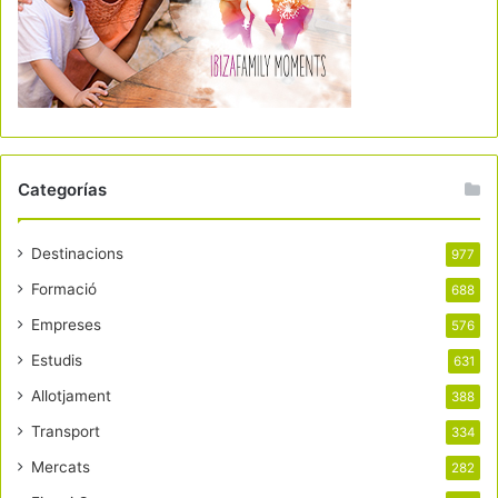
Categorías
Destinacions
977
Formació
688
Empreses
576
Estudis
631
Allotjament
388
Transport
334
Mercats
282