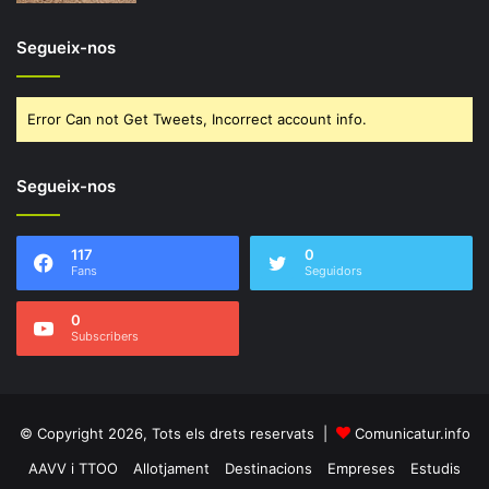
Segueix-nos
Error Can not Get Tweets, Incorrect account info.
Segueix-nos
117
0
Fans
Seguidors
0
Subscribers
© Copyright 2026, Tots els drets reservats |
Comunicatur.info
AAVV i TTOO
Allotjament
Destinacions
Empreses
Estudis