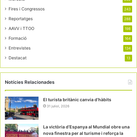
Fires i Congressos
243
Reportatges
288
AAVV i TTOO
198
Formació
164
Entrevistes
134
Destacat
13
Notícies Relacionades
El turista britànic canvia d’hàbits
31 juliol, 2026
La victòria d’Espanya al Mundial obre una
nova finestra per al turisme i reforça la