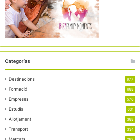
Categorías
Destinacions
977
Formació
688
Empreses
576
Estudis
631
Allotjament
388
Transport
334
Mercats
282