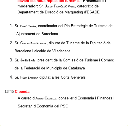
davant els nous reptes del turisme.”
Presentació i
moderador:
Sr.
J
F
v
, catedràtic del
osep
ranCesC
alls
Departament de Direcció de Marqueting d’ESADE
Sr.
e
t
, coordinador del Pla Estratègic de Turisme de
nriC
ruñó
l’Ajuntament de Barcelona
Sr.
C
r
n
, diputat de Turisme de la Diputació de
arles
uiz
ovella
Barcelona i alcalde de Viladecans
Sr.
J
b
president de la Comissió de Turisme i Comerç
orDi
aiJet
de la Federació de Municipis de Catalunya
Sr.
F
l
diputat a les Corts Generals
èlix
arrosa
13’45
Cloenda
A càrrec d’
a
C
, conseller d’Economia i Finances i
ntoni
astells
Secretari d’Economia del PSC