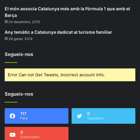
El món associa Catalunya més amb la Fórmula 1 que amb el
Barça
24 desembre, 2015
Any temàtic a Catalunya dedicat al turisme familiar
28 gener, 2014
Segueix-nos
Error Can not Get Tweets, Incorrect account info.
Segueix-nos
117
0
Fans
Seguidors
0
Subscribers