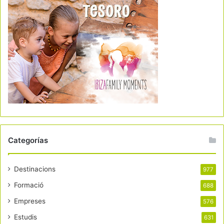
Categorías
Destinacions
977
Formació
688
Empreses
576
Estudis
631