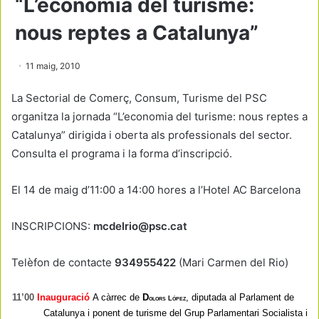
“L’economia del turisme:
nous reptes a Catalunya”
11 maig, 2010
La Sectorial de Comerç, Consum, Turisme del PSC
organitza la jornada “L’economia del turisme: nous reptes a
Catalunya” dirigida i oberta als professionals del sector.
Consulta el programa i la forma d’inscripció.
El 14 de maig d’11:00 a 14:00 hores a l’Hotel AC Barcelona
INSCRIPCIONS:
mcdelrio@psc.cat
Telèfon de contacte
934955422
(Mari Carmen del Rio)
11’00
Inauguració
A càrrec de
D
l
, diputada al Parlament de
olors
ópez
Catalunya i ponent de turisme del Grup Parlamen
tari Socialista i