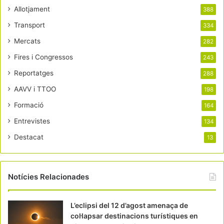
Allotjament
388
Transport
334
Mercats
282
Fires i Congressos
243
Reportatges
288
AAVV i TTOO
198
Formació
164
Entrevistes
134
Destacat
13
Notícies Relacionades
L’eclipsi del 12 d’agost amenaça de
col·lapsar destinacions turístiques en