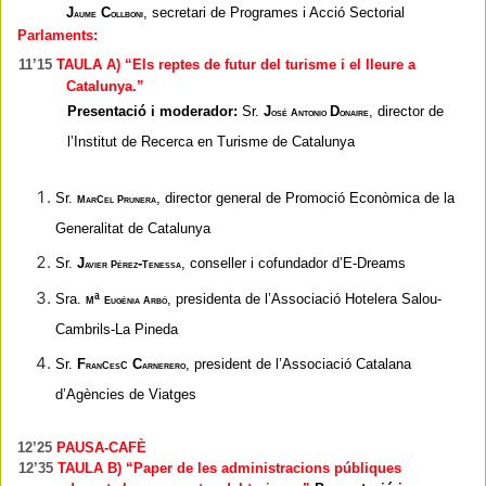
J
C
, secretari de Programes i Acció Sectorial
aume
ollboni
Parlaments:
11’15
TAULA A) “Els reptes de futur del turisme i el lleure a
Catalunya.”
Presentació i moderador:
Sr.
J
a
D
, director de
osé
ntonio
onaire
l’Institut de Recerca en Turisme de Catalunya
Sr.
m
p
, director general de Promoció Econòmica de la
arCel
runera
Generalitat de Catalunya
Sr.
J
p
-t
, conseller i cofundador d’E-Dreams
avier
érez
enessa
Sra.
mª e
a
, presidenta de l’Associació Hotelera Salou-
ugènia
rbó
Cambrils-La Pineda
Sr.
F
C
, president de l’Associació Catalana
ranCesC
arnerero
d’Agències de Viatges
12’25
PAUSA-CAFÈ
12’35
TAULA B) “Paper de les administracions públiques