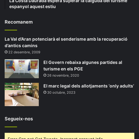
La Costa Daurada espera superar la caiguda del turisme
espanyol aquest estiu
Recomanem
La Val d’Aran potenciarà el senderisme amb la recuperació
d’antics camins
22 desembre, 2009
El Govern rebaixa algunes partides al
turisme en els PGE
26 novembre, 2020
El marc legal dels allotjaments ‘only adults’
30 octubre, 2023
Segueix-nos
Error Can not Get Tweets, Incorrect account info.