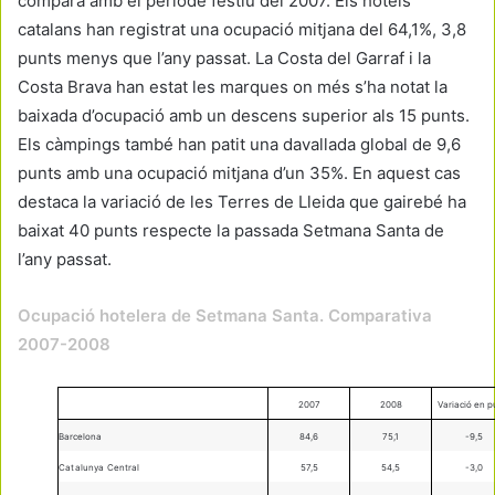
compara amb el període festiu del 2007. Els hotels
catalans han registrat una ocupació mitjana del 64,1%, 3,8
punts menys que l’any passat. La Costa del Garraf i la
Costa Brava han estat les marques on més s’ha notat la
baixada d’ocupació amb un descens superior als 15 punts.
Els càmpings també han patit una davallada global de 9,6
punts amb una ocupació mitjana d’un 35%. En aquest cas
destaca la variació de les Terres de Lleida que gairebé ha
baixat 40 punts respecte la passada Setmana Santa de
l’any passat.
Ocupació hotelera de Setmana Santa. C
omparativa
2007-2008
2007
2008
Variació en p
Barcelona
84,6
75,1
-9,5
Catalunya Central
57,5
54,5
-3,0