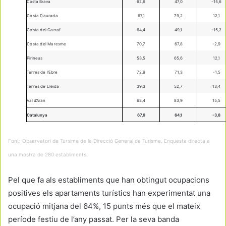
Costa Brava
62,6
47,0
-15,6
Costa Daurada
67,1
79,2
12,1
Costa del Garraf
64,4
49,1
-15,2
Costa del Maresme
70,7
67,8
-2,9
Pirineus
53,5
65,6
12,1
Terres de l’Ebre
72,9
71,3
-1,5
Terres de Lleida
39,3
52,7
13,4
Val d’Aran
68,4
83,9
15,5
Catalunya
67,9
64,1
-3,8
Font: Observatori de Tursime de la Direcció General de Turisme. Enquesta directa a
una mostra de 280 establiments.
Pel que fa als establiments que han obtingut ocupacions
positives els apartaments turístics han experimentat una
ocupació mitjana del 64%, 15 punts més que el mateix
període festiu de l’any passat. Per la seva banda