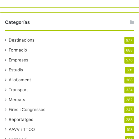
Categorías
Destinacions
977
Formació
688
Empreses
576
Estudis
631
Allotjament
388
Transport
334
Mercats
282
Fires i Congressos
243
Reportatges
288
AAVV i TTOO
198