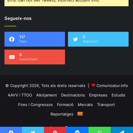
Segueix-nos
117
0
Fans
Seguidors
0
Subscribers
© Copyright 2026, Tots els drets reservats |
Comunicatur.info
AAVV i TTOO
Allotjament
Destinacions
Empreses
Estudis
Fires i Congressos
Formació
Mercats
Transport
Reportatges
RSS
Facebook
Twitter