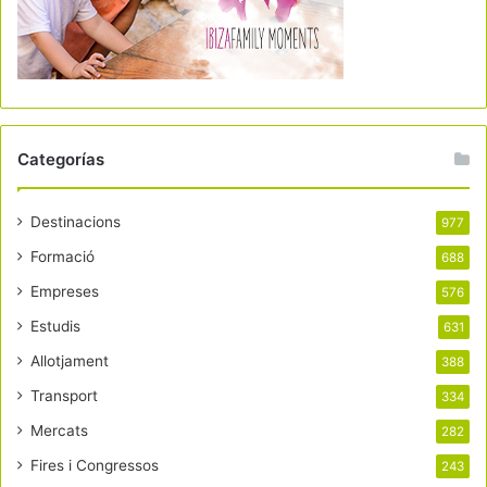
Categorías
Destinacions
977
Formació
688
Empreses
576
Estudis
631
Allotjament
388
Transport
334
Mercats
282
Fires i Congressos
243