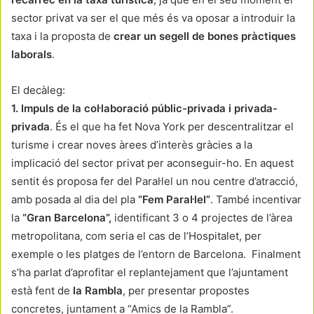
sector privat va ser el que més és va oposar a introduir la
taxa i la proposta de
crear un segell de bones pràctiques
laborals
.
El decàleg:
1. Impuls de la col·laboració públic-privada i privada-
privada
. És el que ha fet Nova York per descentralitzar el
turisme i crear noves àrees d’interès gràcies a la
implicació del sector privat per aconseguir-ho. En aquest
sentit és proposa fer del Paral·lel un nou centre d’atracció,
amb posada al dia del pla
“Fem Paral·lel”
. També incentivar
la
“Gran Barcelona”,
identificant 3 o 4 projectes de l’àrea
metropolitana, com seria el cas de l’Hospitalet, per
exemple o les platges de l’entorn de Barcelona. Finalment
s’ha parlat d’aprofitar el replantejament que l’ajuntament
està fent de
la Rambla
, per presentar propostes
concretes, juntament a “Amics de la Rambla”.