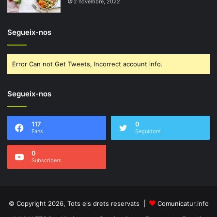
2 novembre, 2022
Segueix-nos
Error Can not Get Tweets, Incorrect account info.
Segueix-nos
117
0
Fans
Seguidors
0
Subscribers
© Copyright 2026, Tots els drets reservats |
Comunicatur.info