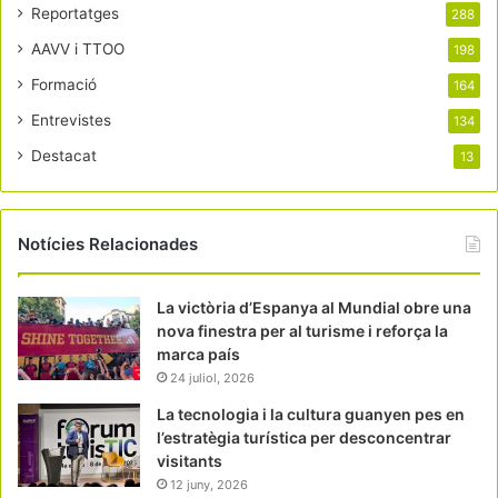
Reportatges
288
AAVV i TTOO
198
Formació
164
Entrevistes
134
Destacat
13
Notícies Relacionades
La victòria d’Espanya al Mundial obre una
nova finestra per al turisme i reforça la
marca país
24 juliol, 2026
La tecnologia i la cultura guanyen pes en
l’estratègia turística per desconcentrar
visitants
12 juny, 2026