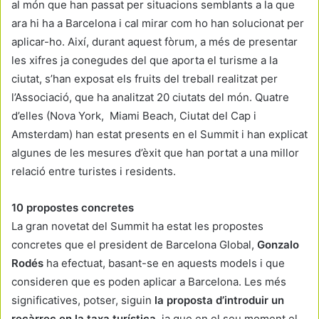
al món que han passat per situacions semblants a la que
ara hi ha a Barcelona i cal mirar com ho han solucionat per
aplicar-ho. Així, durant aquest fòrum, a més de presentar
les xifres ja conegudes del que aporta el turisme a la
ciutat, s’han exposat els fruits del treball realitzat per
l’Associació, que ha analitzat 20 ciutats del món. Quatre
d’elles (Nova York, Miami Beach, Ciutat del Cap i
Amsterdam) han estat presents en el Summit i han explicat
algunes de les mesures d’èxit que han portat a una millor
relació entre turistes i residents.
10 propostes concretes
La gran novetat del Summit ha estat les propostes
concretes que el president de Barcelona Global,
Gonzalo
Rodés
ha efectuat, basant-se en aquests models i que
consideren que es poden aplicar a Barcelona. Les més
significatives, potser, siguin
la proposta d’introduir un
recàrrec en la taxa turística
, ja que en el seu moment el