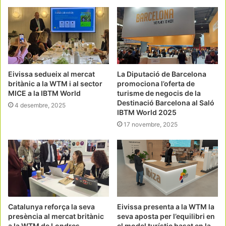
Eivissa sedueix al mercat
La Diputació de Barcelona
britànic a la WTM i al sector
promociona l’oferta de
MICE a la IBTM World
turisme de negocis de la
Destinació Barcelona al Saló
4 desembre, 2025
IBTM World 2025
17 novembre, 2025
Catalunya reforça la seva
Eivissa presenta a la WTM la
presència al mercat britànic
seva aposta per l’equilibri en
a la WTM de Londres
el model turístic basat en la