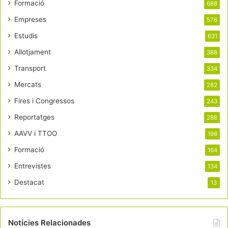
Formació
688
Empreses
576
Estudis
631
Allotjament
388
Transport
334
Mercats
282
Fires i Congressos
243
Reportatges
288
AAVV i TTOO
198
Formació
164
Entrevistes
134
Destacat
13
Notícies Relacionades