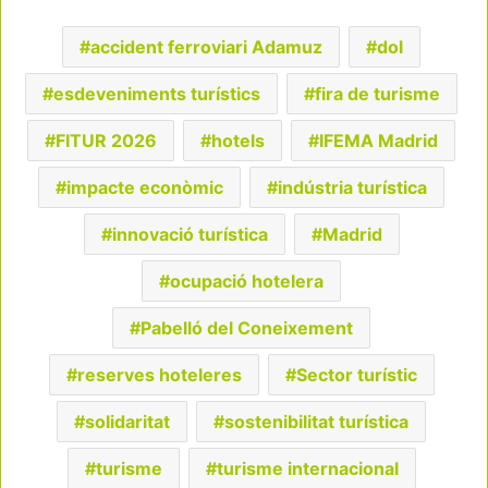
accident ferroviari Adamuz
dol
esdeveniments turístics
fira de turisme
FITUR 2026
hotels
IFEMA Madrid
impacte econòmic
indústria turística
innovació turística
Madrid
ocupació hotelera
Pabelló del Coneixement
reserves hoteleres
Sector turístic
solidaritat
sostenibilitat turística
turisme
turisme internacional