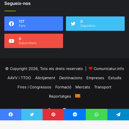
Segueix-nos
117
0
Fans
Seguidors
0
Subscribers
© Copyright 2026, Tots els drets reservats |
Comunicatur.info
AAVV i TTOO
Allotjament
Destinacions
Empreses
Estudis
Fires i Congressos
Formació
Mercats
Transport
Reportatges
RSS
Facebook
Twitter
Facebook
Twitter
Pinterest
Messenger
WhatsApp
Telegram