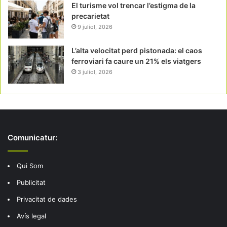
El turisme vol trencar l’estigma de la
precarietat
9 juliol, 2026
L’alta velocitat perd pistonada: el caos
ferroviari fa caure un 21% els viatgers
3 juliol, 2026
Comunicatur:
Qui Som
Publicitat
Privacitat de dades
Avís legal