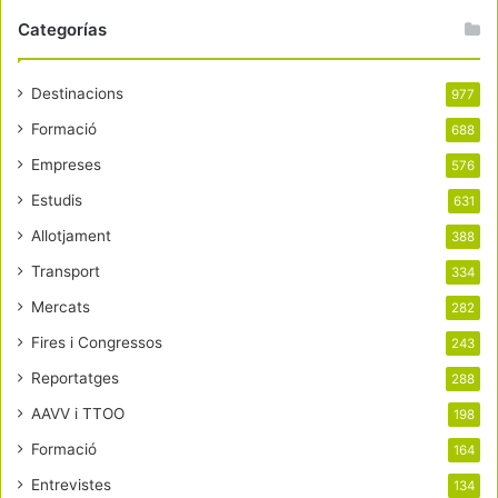
Categorías
Destinacions
977
Formació
688
Empreses
576
Estudis
631
Allotjament
388
Transport
334
Mercats
282
Fires i Congressos
243
Reportatges
288
AAVV i TTOO
198
Formació
164
Entrevistes
134