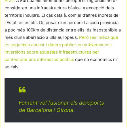
Prat?
A Europa els anomenats aeroports regionals no es
consideren una infraestructura bàsica, a excepció dels
territoris insulars. El cas català, com el d’altres indrets de
l’Estat, és insòlit. Disposar d’un aeroport a cada província,
a poc més 100km de distància entre ells, és insostenible a
més d’una aberració a ulls europeus.
Però res indica que
es segueixin abocant diners públics en subvencions i
inversions sobre aquestes infraestructures per
contemptar uns interessos polítics
que no econòmics ni
socials.
Foment vol fusionar els aeroports
de Barcelona i Girona