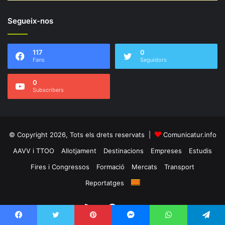
Segueix-nos
117
0
Fans
Seguidors
0
Subscribers
© Copyright 2026, Tots els drets reservats |
Comunicatur.info
AAVV i TTOO
Allotjament
Destinacions
Empreses
Estudis
Fires i Congressos
Formació
Mercats
Transport
Reportatges
RSS
Facebook
Twitter