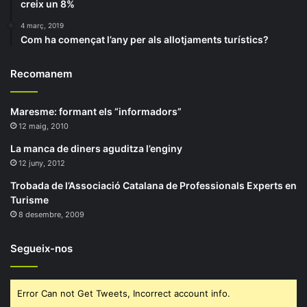
creix un 8%
4 març, 2019
Com ha començat l’any per als allotjaments turístics?
Recomanem
Maresme: formant els “informadors”
12 maig, 2010
La manca de diners aguditza l’enginy
12 juny, 2012
Trobada de l’Associació Catalana de Professionals Experts en
Turisme
8 desembre, 2009
Segueix-nos
Error Can not Get Tweets, Incorrect account info.