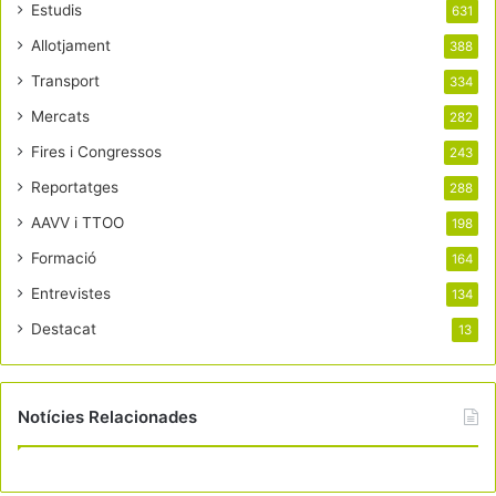
Estudis
631
Allotjament
388
Transport
334
Mercats
282
Fires i Congressos
243
Reportatges
288
AAVV i TTOO
198
Formació
164
Entrevistes
134
Destacat
13
Notícies Relacionades