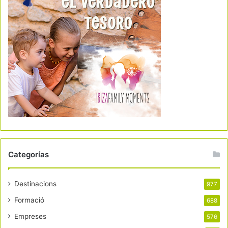
Categorías
Destinacions
977
Formació
688
Empreses
576