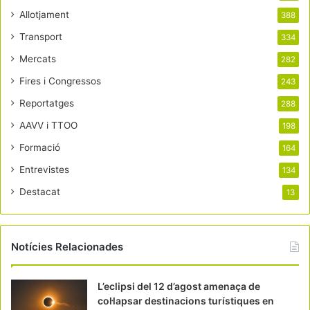
Allotjament
388
Transport
334
Mercats
282
Fires i Congressos
243
Reportatges
288
AAVV i TTOO
198
Formació
164
Entrevistes
134
Destacat
13
Notícies Relacionades
L’eclipsi del 12 d’agost amenaça de
col·lapsar destinacions turístiques en