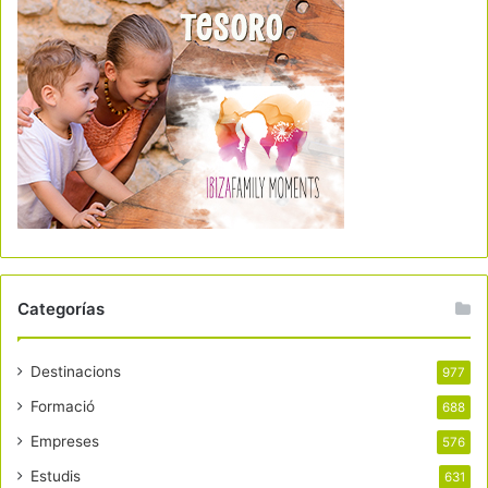
Categorías
Destinacions
977
Formació
688
Empreses
576
Estudis
631