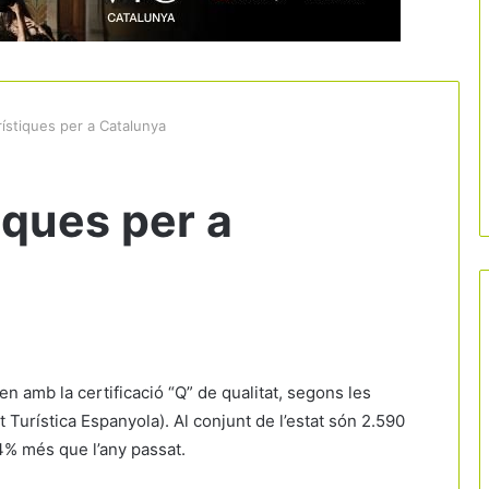
ístiques per a Catalunya
iques per a
n amb la certificació “Q” de qualitat, segons les
at Turística Espanyola). Al conjunt de l’estat són 2.590
4% més que l’any passat.