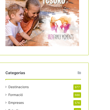
Categorías
Destinacions
977
Formació
688
Empreses
576