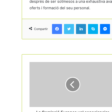
després de ser sotmesos a una exhaustiva avalu
oferts i formació del seu personal.
Facebook
Twitter
LinkedIn
Skype
Messenger
Compartir
Read Next