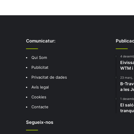
Comunicatur:
Publicac
4 desemb
Qui Som
Eivissa
Publicitat
WTM i 
Privacitat de dades
23 març,
B-Trav
Avís legal
a les 
Cookies
1 desemb
El sal
Contacte
tranqui
Segueix-nos