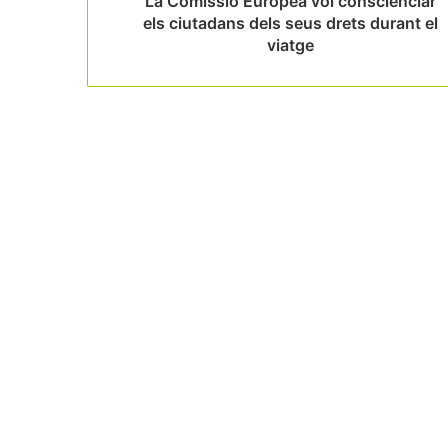
La Comissió Europea vol conscienciar
els ciutadans dels seus drets durant el
viatge