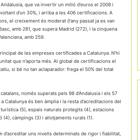
Andalusia, que va invertir un milió d’euros el 2008 i
oltant d’un 30%, i arriba a les 406 certificacions. A
ons, el creixement és moderat (l’any passat ja es van
s Basc, amb 281, que supera Madrid (272), i la cinquena
 Valenciana, amb 259.
rincipal de les empreses certificades a Catalunya. N’hi
tat que n’aporta més. Al global de certificacions el
tiu, si bé no tan aclaparador: frega el 50% del total
e catalans, només superats pels 98 d’Andalusia i els 57
 a Catalunya és ben àmplia i la resta d’acreditacions del
turística (5), espais naturals protegits (4), estacions
(4), càmpings (3) i allotjaments rurals (1).
 d’acreditar uns nivells determinats de rigor i fiabilitat,