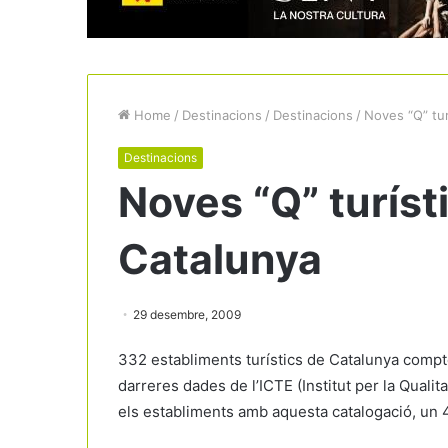
Home
/
Destinacions
/
Destinacions
/
Noves “Q” tur
Destinacions
Noves “Q” turíst
Catalunya
29 desembre, 2009
332 establiments turístics de Catalunya compte
darreres dades de l’ICTE (Institut per la Qualit
els establiments amb aquesta catalogació, un 