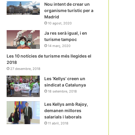
Nou intent de crear un
organisme turístic per a
Madrid
10 agost, 2020
Ja res serà igual, i en
turisme tampoc
14 març, 2020
Les 10 notícies de turisme més llegides el
2018
27 desembre, 2018
Les ‘Kellys’ creen un
sindicat a Catalunya
18 setembre, 2018
Les Kellys amb Rajoy,
demanen millores
salarials i laborals
11 abril, 2018