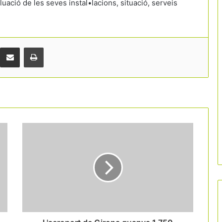
ació de les seves instal•lacions, situació, serveis
Comparteix per correu electrònic
Print