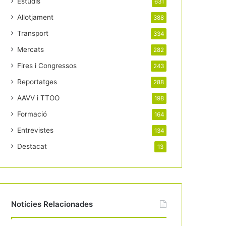
Estudis
631
Allotjament
388
Transport
334
Mercats
282
Fires i Congressos
243
Reportatges
288
AAVV i TTOO
198
Formació
164
Entrevistes
134
Destacat
13
Notícies Relacionades