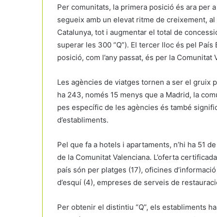
Per comunitats, la primera posició és ara per a 
segueix amb un elevat ritme de creixement, al v
Catalunya, tot i augmentar el total de concessi
superar les 300 “Q”). El tercer lloc és pel Paí
posició, com l’any passat, és per la Comunitat
Les agències de viatges tornen a ser el gruix p
ha 243, només 15 menys que a Madrid, la comuni
pes específic de les agències és també significa
d’establiments.
Pel que fa a hotels i apartaments, n’hi ha 51 d
de la Comunitat Valenciana. L’oferta certificada
país són per platges (17), oficines d’informació 
d’esquí (4), empreses de serveis de restauració 
Per obtenir el distintiu “Q”, els establiments han