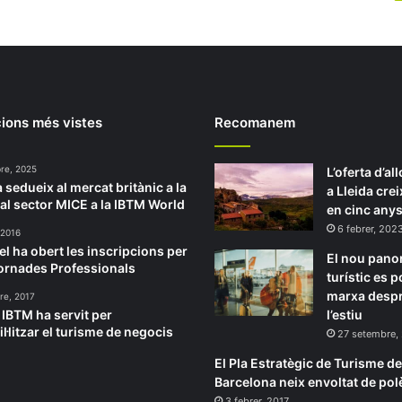
ions més vistes
Recomanem
re, 2025
L’oferta d’al
 sedueix al mercat britànic a la
a Lleida cre
al sector MICE a la IBTM World
en cinc any
6 febrer, 202
 2016
el ha obert les inscripcions per
El nou pan
Jornades Professionals
turístic es 
marxa despr
re, 2017
ó IBTM ha servit per
l’estiu
l·litzar el turisme de negocis
27 setembre,
El Pla Estratègic de Turisme de
Barcelona neix envoltat de po
3 febrer, 2017