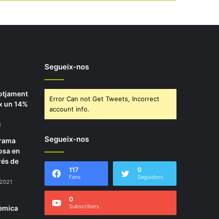
Segueix-nos
lotjament
Error Can not Get Tweets, Incorrect
ix un 14%
account info.
s
3
Segueix-nos
orama
posa en
és de
117
0
Fans
Seguidors
 2021
0
Subscribers
lèmica