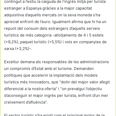
contingut a l’estiu la caiguda de l’ingrés mitjà per turista
estranger a Espanya gràcies a la major capacitat
adquisitiva d’aquells mercats on la seva moneda s’ha
apreciat enfront de l’euro. Igualment afirma que hi ha un
repunt del consum dels estrangers d’aquells serveis
turístics de més categoria -allotjaments de 4 i 5 estels
(+9,2%), paquet turístic (+5,5%) i vols en companyies de
xarxa (+3,2%)-.
Exceltur demana als responsables de les administracions
un compromís d’Estat amb el turisme. Demanden
polítiques que accelerin la implantació dels models
turístics més innovadors, que “dotin del major valor afegit
diferencial a la nostra oferta” i “on prevalgui l’objectiu
d’aconseguir el major ingrés per turista, enfront d’un mer
creixement d’afluència”.
El sector turístic s’ha erigit com el principal motor de la