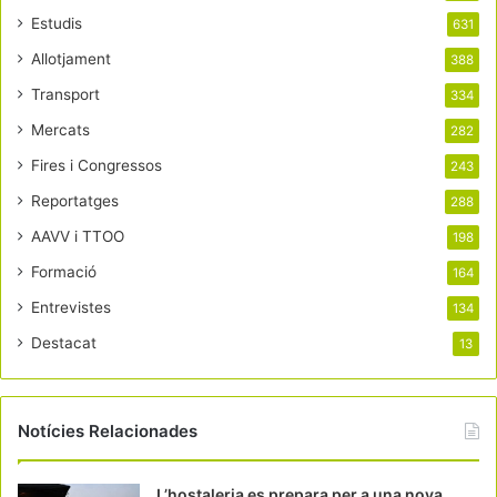
Estudis
631
Allotjament
388
Transport
334
Mercats
282
Fires i Congressos
243
Reportatges
288
AAVV i TTOO
198
Formació
164
Entrevistes
134
Destacat
13
Notícies Relacionades
L’hostaleria es prepara per a una nova