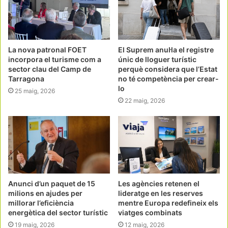
La nova patronal FOET
El Suprem anul·la el registre
incorpora el turisme com a
únic de lloguer turístic
sector clau del Camp de
perquè considera que l’Estat
Tarragona
no té competència per crear-
lo
25 maig, 2026
22 maig, 2026
Anunci d’un paquet de 15
Les agències retenen el
milions en ajudes per
lideratge en les reserves
millorar l’eficiència
mentre Europa redefineix els
energètica del sector turístic
viatges combinats
19 maig, 2026
12 maig, 2026