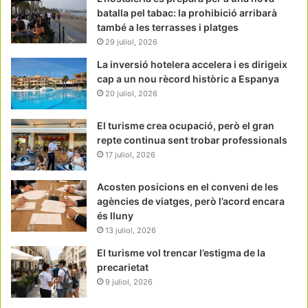
batalla pel tabac: la prohibició arribarà
també a les terrasses i platges
29 juliol, 2026
La inversió hotelera accelera i es dirigeix
cap a un nou rècord històric a Espanya
20 juliol, 2026
El turisme crea ocupació, però el gran
repte continua sent trobar professionals
17 juliol, 2026
Acosten posicions en el conveni de les
agències de viatges, però l’acord encara
és lluny
13 juliol, 2026
El turisme vol trencar l’estigma de la
precarietat
9 juliol, 2026