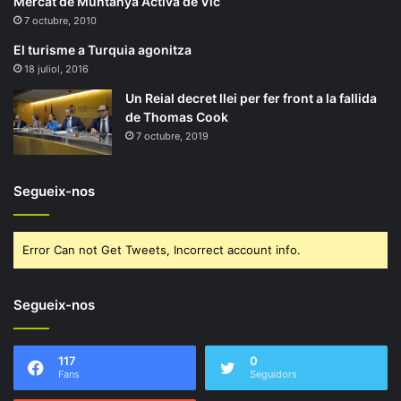
Mercat de Muntanya Activa de Vic
7 octubre, 2010
El turisme a Turquia agonitza
18 juliol, 2016
Un Reial decret llei per fer front a la fallida
de Thomas Cook
7 octubre, 2019
Segueix-nos
Error Can not Get Tweets, Incorrect account info.
Segueix-nos
117
0
Fans
Seguidors