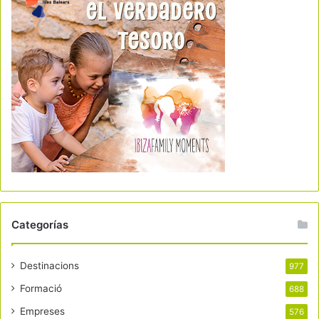
Categorías
Destinacions
977
Formació
688
Empreses
576