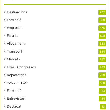
Destinacions
977
Formació
688
Empreses
576
Estudis
631
Allotjament
388
Transport
334
Mercats
282
Fires i Congressos
243
Reportatges
288
AAVV i TTOO
198
Formació
164
Entrevistes
134
Destacat
13