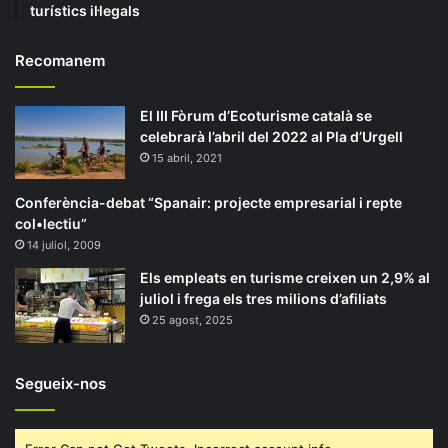
turístics il·legals
Recomanem
El III Fòrum d’Ecoturisme català se
celebrarà l’abril del 2022 al Pla d’Urgell
15 abril, 2021
Conferència-debat “Spanair: projecte empresarial i repte
col•lectiu”
14 juliol, 2009
Els empleats en turisme creixen un 2,9% al
juliol i frega els tres milions d’afiliats
25 agost, 2025
Segueix-nos