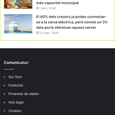
més capacitat municipal
1 abril, 2026
El 60% dels creuers ja poden connectar-
se a la xarxa elèctrica, però només un 3%
dels ports ofereixen aquest servei
12 març, 2026
Comunicatur:
Qui Som
Publicitat
Privacitat de dades
Avís legal
Cookies