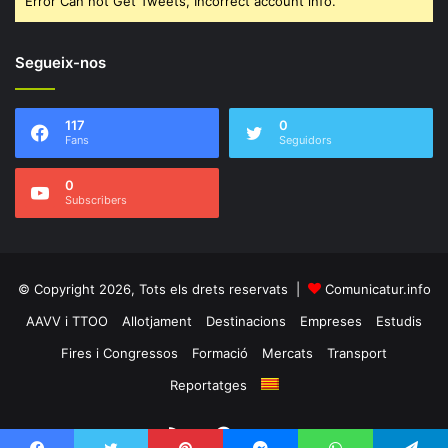
Error Can not Get Tweets, Incorrect account info.
Segueix-nos
117
0
Fans
Seguidors
0
Subscribers
© Copyright 2026, Tots els drets reservats |
Comunicatur.info
AAVV i TTOO
Allotjament
Destinacions
Empreses
Estudis
Fires i Congressos
Formació
Mercats
Transport
Reportatges
RSS
Facebook
Twitter