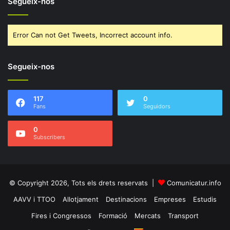
Segueix-nos
Error Can not Get Tweets, Incorrect account info.
Segueix-nos
117
0
Fans
Seguidors
0
Subscribers
© Copyright 2026, Tots els drets reservats |
Comunicatur.info
AAVV i TTOO
Allotjament
Destinacions
Empreses
Estudis
Fires i Congressos
Formació
Mercats
Transport