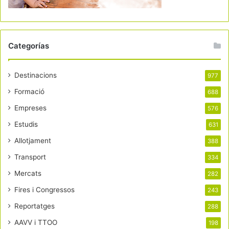
Categorías
Destinacions
977
Formació
688
Empreses
576
Estudis
631
Allotjament
388
Transport
334
Mercats
282
Fires i Congressos
243
Reportatges
288
AAVV i TTOO
198