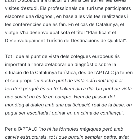
L’EUTO acostuma a tractar un tema central en les seves
visites d’estudi. Els professionals del turisme participants
elaboren una diagnosi, en base a les visites realitzades i
les conferències que es fan. En el cas de Catalunya, el
viatge s’ha desenvolupat sota el títol “Planificant el
Desenvolupament Turístic de Destinacions de Qualitat”.
Tot i que el punt de vista dels colegues europeus és
important a l’hora d’elaborar un diagnòstic sobre la
situació de la Catalunya turística, des de l’APTALC ja tenen
el seu propi:
“el nostre punt de vista està molt lligat al
territori perquè és on treballem dia a dia. Un punt de vista
que sovint no és té en compte. Hem de passar del
monòleg al diàleg amb una participació real de la base, on
pugui ser escoltada i opinar en un clima de confiança”.
Per a l’APTALC
“no hi ha fórmules màgiques però amb
canvis estructurals, tot i que puguin semblar petits, aviat