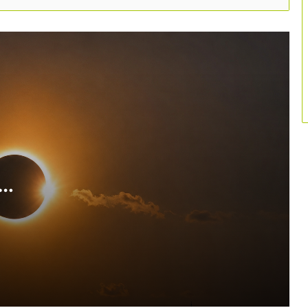
Bona acollida del Parc Astronòmic del
Montsec en la seva nova etapa de
gestió
El professorat d’FP reclama crear un
cicle de grau mitjà de Turisme per
cobrir la falta de professionals
Les grans ciutats impulsen una xarxa
estatal per redefinir el model de
turisme urbà
Espanya revisa la seva identitat
turística a través d’un segle de cartells
es en
oficials
Eivissa posa fre a l’intrusisme i aposta
per un model sostenible basat en
dades