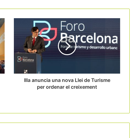
25.000 euros per a pimes que impulsin
la innovació sostenible
Reconeixement als 150 professionals
més influents del turisme a Espanya
Nova guia per fer front al canvi
climàtic dirigida a destinacions
turístiques urbanes
Illa anuncia una nova Llei de Turisme
per ordenar el creixement