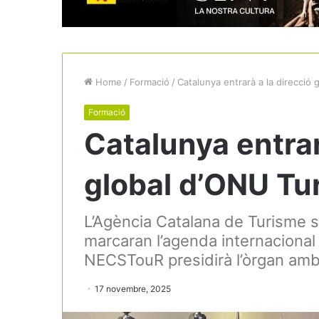
Home
/
Formació
/
Catalunya entrarà a la direcció
Formació
Catalunya entrar
global d’ONU Tu
L’Agència Catalana de Turisme s
marcaran l’agenda internacional
NECSTouR presidirà l’òrgan amb
17 novembre, 2025