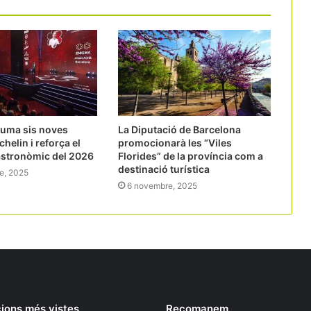
suma sis noves
La Diputació de Barcelona
chelin i reforça el
promocionarà les “Viles
astronòmic del 2026
Florides” de la província com a
destinació turística
e, 2025
6 novembre, 2025
ions més vistes
Recomanem