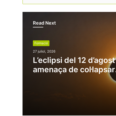
Read Next
Formació
27 juliol, 2026
L’eclipsi del 12 d’agost
amenaça de col·lapsar
destinacions turístiqu
plena temporada alta