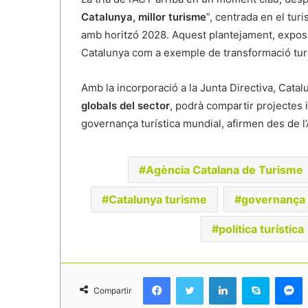
Catalunya, millor turisme
”, centrada en el turi
amb horitzó 2028. Aquest plantejament, exposa
Catalunya com a exemple de transformació turí
Amb la incorporació a la Junta Directiva, Catal
globals del sector
, podrà compartir projectes 
governança turística mundial, afirmen des de l
Agència Catalana de Turisme
Catalunya turisme
governança t
política turística
Facebook
Twitter
LinkedIn
Skype
Messenger
Compartir