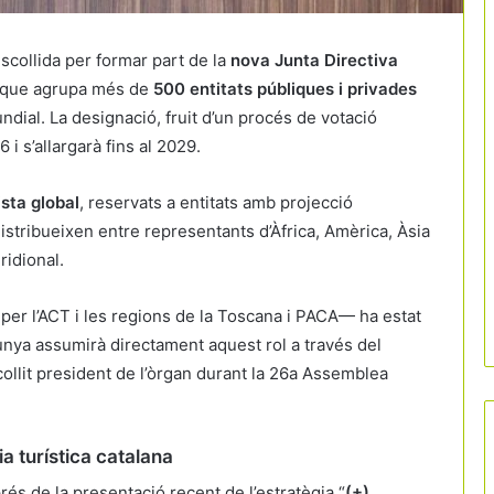
scollida per formar part de la
nova Junta Directiva
n que agrupa més de
500 entitats públiques i privades
ial. La designació, fruit d’un procés de votació
 i s’allargarà fins al 2029.
ista global
, reservats a entitats amb projecció
distribueixen entre representants d’Àfrica, Amèrica, Àsia
ridional.
er l’ACT i les regions de la Toscana i PACA— ha estat
lunya assumirà directament aquest rol a través del
collit president de l’òrgan durant la 26a Assemblea
a turística catalana
rés de la presentació recent de l’estratègia “
(+)