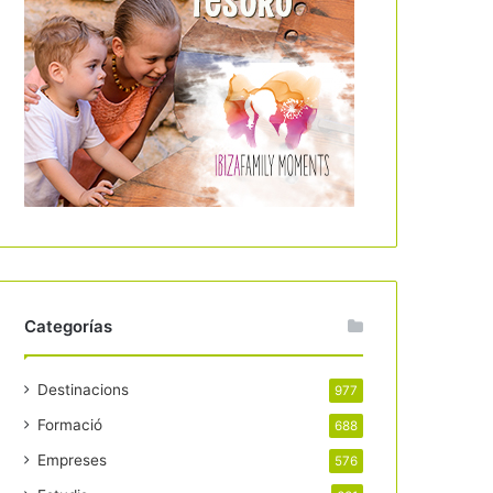
Categorías
Destinacions
977
Formació
688
Empreses
576