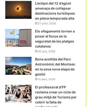
L’eclipsi del 12 d’agost
amenaça de col·lapsar
destinacions turístiques
en plena temporada alta
27 juliol, 2026
Els ofegaments tornen a
posar el focus en la
seguretat de les platges
catalanes
30 juny, 2026
Bona acollida del Parc
Astronòmic del Montsec
en la seva nova etapa de
gestió
10 abril, 2026
El professorat d’FP
reclama crear un cicle de
grau mitjà de Turisme per
cobrir la falta de