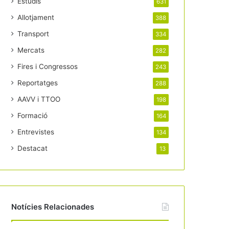
Estudis
631
Allotjament
388
Transport
334
Mercats
282
Fires i Congressos
243
Reportatges
288
AAVV i TTOO
198
Formació
164
Entrevistes
134
Destacat
13
Notícies Relacionades