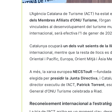
L’Agència Catalana de Turisme (ACT) ha estat e
dels Membres Afiliats d’ONU Turisme
, l’òrga
vinculades al desenvolupament del turisme mund
internacional, serà efectiva l’1 de gener de 2026
Catalunya ocuparà
un dels vuit seients de la ll
internacional, mentre que la resta de llocs es 
Oriental i Pacífic, Europa, Orient Mitjà i Àsia Me
A més, la xarxa europea
NECSTouR
—fundada p
elegida per
presidir la Junta Directiva
, i Cata
director executiu de l’ACT,
Patrick Torrent
, es
General d’ONU Turisme celebrada a Riad.
Reconeixement internacional a l’estratègi
La tria de l’ACT arriba en un moment clau, desp