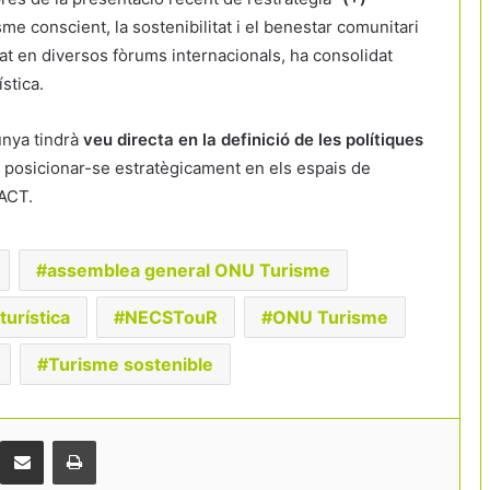
sme conscient, la sostenibilitat i el benestar comunitari
t en diversos fòrums internacionals, ha consolidat
stica.
unya tindrà
veu directa en la definició de les polítiques
i posicionar-se estratègicament en els espais de
’ACT.
assemblea general ONU Turisme
L’eclipsi del 12 d’agost amenaça de
urística
NECSTouR
ONU Turisme
col·lapsar destinacions turístiques en
plena temporada alta
Turisme sostenible
Els ofegaments tornen a posar el focus
en la seguretat de les platges
catalanes
Comparteix per correu electrònic
Print