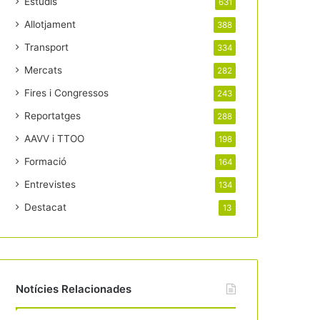
Estudis
631
Allotjament
388
Transport
334
Mercats
282
Fires i Congressos
243
Reportatges
288
AAVV i TTOO
198
Formació
164
Entrevistes
134
Destacat
13
Notícies Relacionades