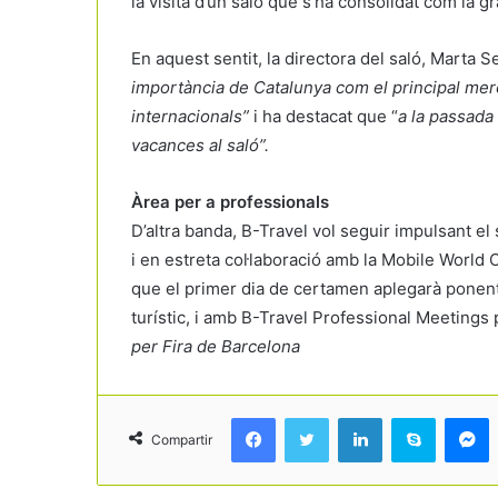
la visita d’un saló que s’ha consolidat com la gr
En aquest sentit, la directora del saló, Marta 
importància de Catalunya com el principal merc
internacionals”
i ha destacat que “
a la passada
vacances al saló”.
Àrea per a professionals
D’altra banda, B-Travel vol seguir impulsant el 
i en estreta col·laboració amb la Mobile World
que el primer dia de certamen aplegarà ponent
turístic, i amb B-Travel Professional Meetings
per Fira de Barcelona
Facebook
Twitter
LinkedIn
Skype
Messenger
Compartir