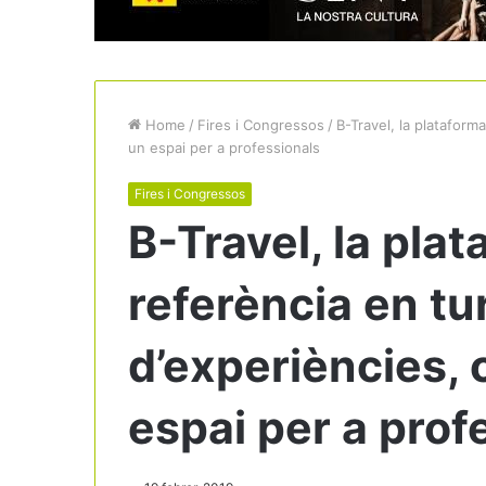
Home
/
Fires i Congressos
/
B-Travel, la plataform
un espai per a professionals
Fires i Congressos
B-Travel, la plat
referència en tu
d’experiències,
espai per a prof