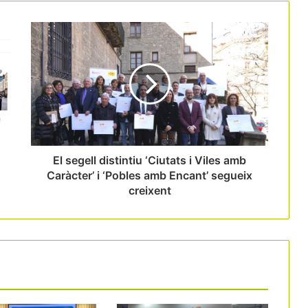
B-Travel apostarà per un model turístic
més conscient i sostenible en la
pròxima edició
FITUR impulsa l’activitat turística i
hotelera de Madrid en una edició de
creixement rècord
El segell distintiu ‘Ciutats i Viles amb
Caràcter’ i ‘Pobles amb Encant’ segueix
creixent