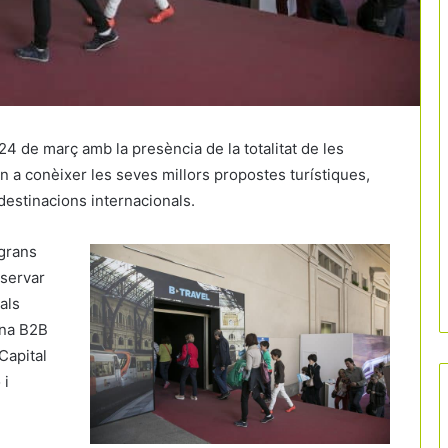
24 de març amb la presència de la totalitat de les
a conèixer les seves millors propostes turístiques,
estinacions internacionals.
 grans
eservar
als
ona B2B
Capital
 i