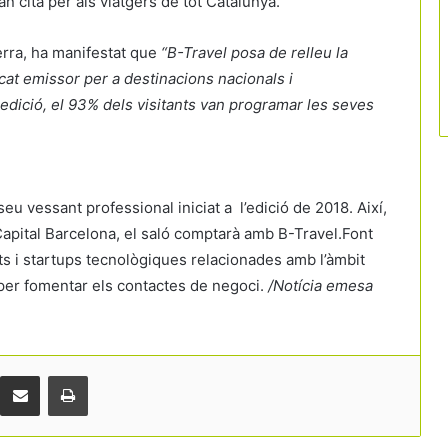
an cita per als viatgers de tot Catalunya.
Serra, ha manifestat que
“B-Travel posa de relleu la
at emissor per a destinacions nacionals i
 edició, el 93% dels visitants van programar les seves
seu vessant professional iniciat a l’edició de 2018. Així,
 Capital Barcelona, el saló comptarà amb B-Travel.Font
La victòria d’Espanya al Mundial obre
s i startups tecnològiques relacionades amb l’àmbit
una nova finestra per al turisme i
 per fomentar els contactes de negoci.
/Notícia emesa
reforça la marca país
La tecnologia i la cultura guanyen pes
en l’estratègia turística per
desconcentrar visitants
Comparteix per correu electrònic
Print
El sector del càmping reclama
accelerar els radars d’inundabilitat al