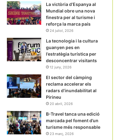
La victòria d’Espanya al
Mundial obre una nova
finestra per al turisme i
reforça la marca país
24 juliol, 2026
La tecnologia i la cultura
guanyen pes en
l’estratègia turística per
desconcentrar visitants
12 juny, 2026
El sector del càmping
reclama accelerar els
radars d’inundabilitat al
Pirineu
20 abril, 2026
B-Travel tanca una edició
marcada pel foment d’un
turisme més responsable
23 març, 2026