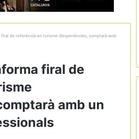
a firal de referència en turisme d’experiències, comptarà amb
aforma firal de
risme
 comptarà amb un
essionals