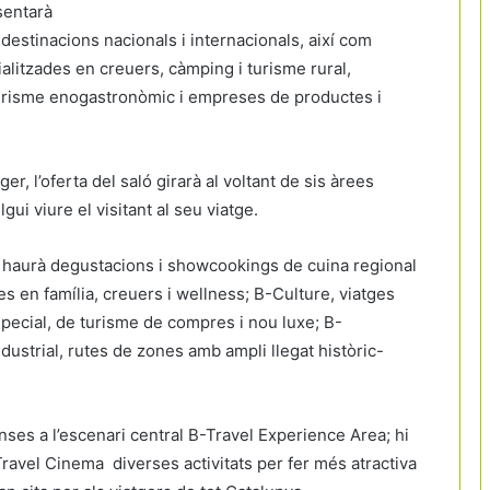
sentarà
destinacions nacionals i internacionals, així com
ialitzades en creuers, càmping i turisme rural,
turisme enogastronòmic i empreses de productes i
tger, l’oferta del saló girarà al voltant de sis àrees
ui viure el visitant al seu viatge.
i haurà degustacions i showcookings de cuina regional
es en família, creuers i wellness; B-Culture, viatges
B-Special, de turisme de compres i nou luxe; B-
ndustrial, rutes de zones amb ampli llegat històric-
nses a l’escenari central B-Travel Experience Area; hi
Travel Cinema diverses activitats per fer més atractiva