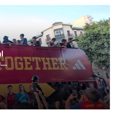
Pirineu
B-Travel tanca una edició marcada pel
foment d’un turisme més responsable
El càmping català es dona cita a la
Seu d’Urgell per abordar els reptes del
turisme a l’aire lliure
l
a
B-Travel reunirà més de 100
expositors i posarà el focus en el
i
turisme responsable
El mercat alemany aporta 1.643 M€ a
Catalunya i reforça el turisme fora
d’estiu
El MWC evidencia el pes del turisme
MICE a Barcelona