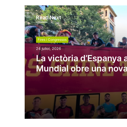
Read Next
Fires i Congressos
24 juliol, 2026
La victòria d’Espanya a
Mundial obre una nov
finestra per al turisme 
reforça la marca país