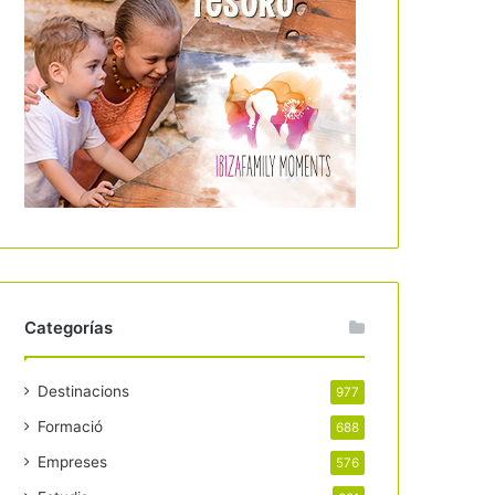
Categorías
Destinacions
977
Formació
688
Empreses
576