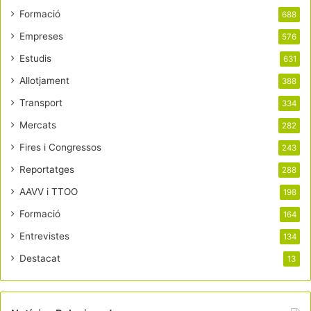
Formació
688
Empreses
576
Estudis
631
Allotjament
388
Transport
334
Mercats
282
Fires i Congressos
243
Reportatges
288
AAVV i TTOO
198
Formació
164
Entrevistes
134
Destacat
13