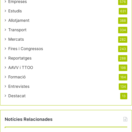
Empreses
576
Estudis
631
Allotjament
388
Transport
334
Mercats
282
Fires i Congressos
243
Reportatges
288
AAVV i TTOO
198
Formació
164
Entrevistes
134
Destacat
13
Notícies Relacionades