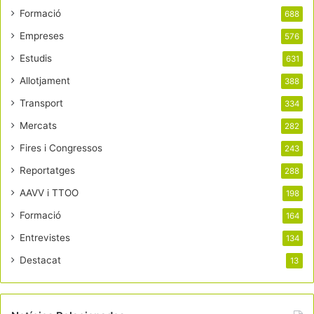
Formació
688
Empreses
576
Estudis
631
Allotjament
388
Transport
334
Mercats
282
Fires i Congressos
243
Reportatges
288
AAVV i TTOO
198
Formació
164
Entrevistes
134
Destacat
13