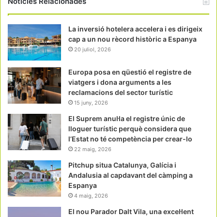
Notícies Relacionades
La inversió hotelera accelera i es dirigeix
cap a un nou rècord històric a Espanya
20 juliol, 2026
Europa posa en qüestió el registre de
viatgers i dona arguments a les
reclamacions del sector turístic
15 juny, 2026
El Suprem anul·la el registre únic de
lloguer turístic perquè considera que
l’Estat no té competència per crear-lo
22 maig, 2026
Pitchup situa Catalunya, Galícia i
Andalusia al capdavant del càmping a
Espanya
4 maig, 2026
El nou Parador Dalt Vila, una excel·lent