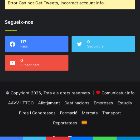
Error Can not Get Tweets, Incorrect account info.
Segueix-nos
117
0
Fans
Seguidors
0
Subscribers
© Copyright 2026, Tots els drets reservats |
Comunicatur.info
AAVV i TTOO
Allotjament
Destinacions
Empreses
Estudis
Fires i Congressos
Formació
Mercats
Transport
Reportatges
RSS
Facebook
Twitter