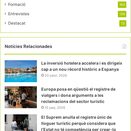
Formació
164
Entrevistes
134
Destacat
13
Notícies Relacionades
La inversió hotelera accelera i es dirigeix
cap a un nou rècord històric a Espanya
20 juliol, 2026
Europa posa en qüestió el registre de
viatgers i dona arguments a les
reclamacions del sector turístic
15 juny, 2026
El Suprem anul·la el registre únic de
lloguer turístic perquè considera que
l’Estat no té competència per crear-lo