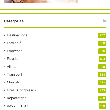
Categorías
Destinacions
977
Formació
688
Empreses
576
Estudis
631
Allotjament
388
Transport
334
Mercats
282
Fires i Congressos
243
Reportatges
288
AAVV i TTOO
198