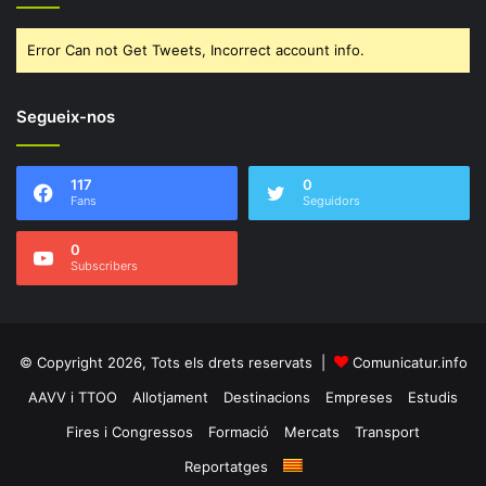
Error Can not Get Tweets, Incorrect account info.
Segueix-nos
117
0
Fans
Seguidors
0
Subscribers
© Copyright 2026, Tots els drets reservats |
Comunicatur.info
AAVV i TTOO
Allotjament
Destinacions
Empreses
Estudis
Fires i Congressos
Formació
Mercats
Transport
Reportatges