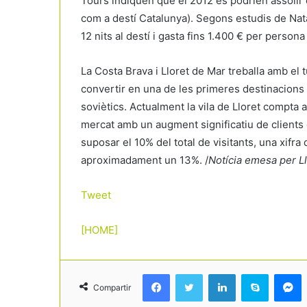
Tours indiquen que el 2012 es podrien assolir 
com a destí Catalunya). Segons estudis de Nata
12 nits al destí i gasta fins 1.400 € per perso
La Costa Brava i Lloret de Mar treballa amb el
convertir en una de les primeres destinacions e
soviètics. Actualment la vila de Lloret compta 
mercat amb un augment significatiu de clients d
suposar el 10% del total de visitants, una xifr
aproximadament un 13%. /
Notícia emesa per L
Tweet
[HOME]
Facebook
Twitter
LinkedIn
Skype
Messenger
Compartir