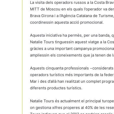
La visita dels operadors russos a la Costa Brava
MITT de Moscou en els quals l’operador va dem
Brava Girona i a l’Agència Catalana de Turism
coordinessin aquesta acció promocional.
Aquesta iniciativa ha permès, per una banda, 
Natalie Tours tinguessin aquest viatge a la C
gràcies a una important campanya promocional in
ampliessin els coneixements que ja tenen de la
Aquests cinquanta professionals −considerats 
operadors turístics més importants de la federa
Mar i des d’allà han realitzat un complet progr
diferents productes turístics.
Natalie Tours és actualment el principal turope
on gestiona xifres properes al 40% de les reser