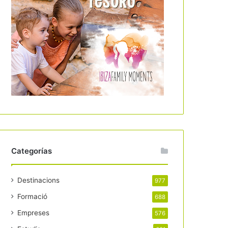
Categorías
Destinacions
977
Formació
688
Empreses
576