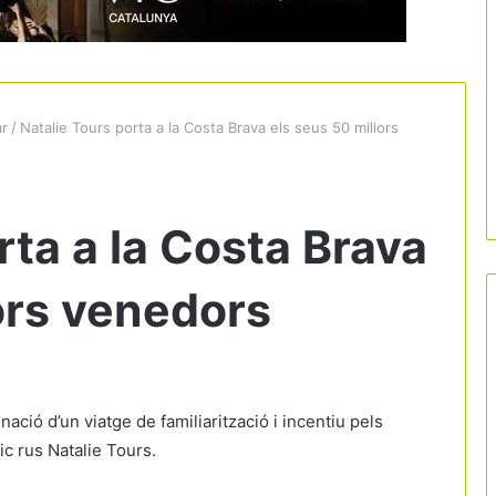
ar
/
Natalie Tours porta a la Costa Brava els seus 50 millors
rta a la Costa Brava
ors venedors
nació d’un viatge de familiarització i incentiu pels
ic rus Natalie Tours.