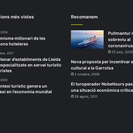
ions més vistes
Recomanem
 2024
Pullmantur 
amisme milionari de les
sobreviu al
ions hoteleres
coronavirus
25 juny, 2020
bre, 2017
tenar d’establiments de Lleida
Nova proposta per incentivar e
specialitzats en servei turístic
cultural a la Garrotxa
ristes
2 octubre, 2009
 2020
El turoperador Nobeltours pas
èntesi turístic genera un
una situació econòmica crítica
esi en l’economia mundial
26 agost, 2011