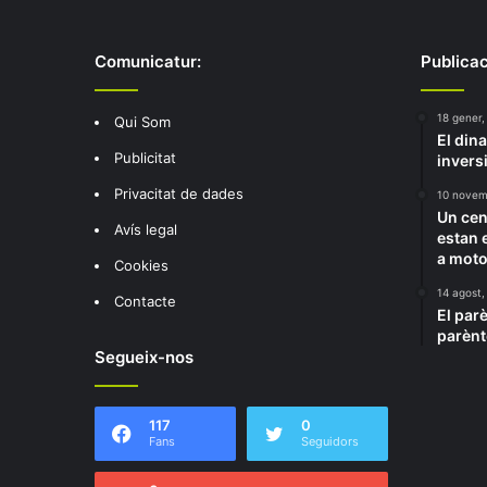
Comunicatur:
Publicac
18 gener,
Qui Som
El din
Publicitat
invers
Privacitat de dades
10 novem
Un cen
Avís legal
estan e
a moto
Cookies
14 agost,
Contacte
El par
parènt
Segueix-nos
117
0
Fans
Seguidors