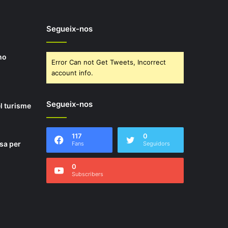
Segueix-nos
no
Error Can not Get Tweets, Incorrect
account info.
Segueix-nos
l turisme
117
0
sa per
Fans
Seguidors
0
Subscribers