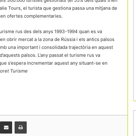
els 300.000 turistes gestionats (el 55% dels quals trien
lie Tours, el turista que gestiona passa una mitjana de
na en ofertes complementaries.
 turisme rus des dels anys 1993-1994 quan es va
n obrir mercat a la zona de Rússia i els antics països
amb una important i consolidada trajectòria en aquest
’aquests països. L’any passat el turisme rus va
a que s’espera incrementar aquest any situant-se en
loret Turisme
Comparteix per correu electrònic
Print