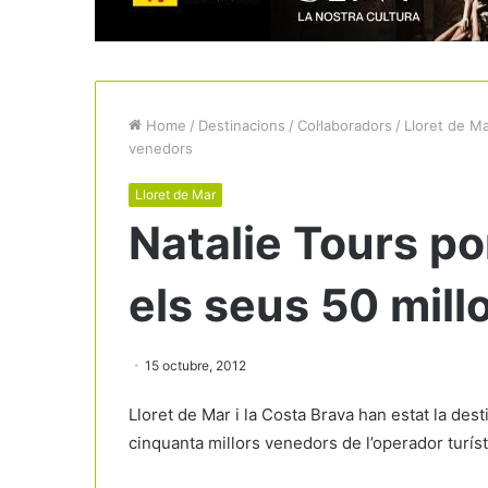
Home
/
Destinacions
/
Col·laboradors
/
Lloret de M
venedors
Lloret de Mar
Natalie Tours po
els seus 50 mill
15 octubre, 2012
Lloret de Mar i la Costa Brava han estat la desti
cinquanta millors venedors de l’operador turíst