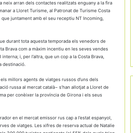
 neix arran dels contactes realitzats enguany a la fira
anar a Lloret Turisme, al Patronat de Turisme Costa
e, que juntament amb el seu receptiu NT Incoming,
que durant tota aquesta temporada els venedors de
osta Brava com a màxim incentiu en les seves vendes
terna; i, per l’altra, que un cop a la Costa Brava,
 destinació.
els millors agents de viatges russos d’uns dels
ció russa al mercat català− s’han allotjat a Lloret de
ama per conèixer la província de Girona i els seus
rador en el mercat emissor rus cap a l’estat espanyol,
ves de viatges. Les xifres de reserva actual de Natalie