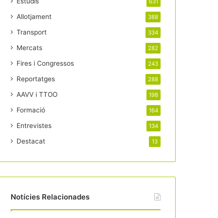
Estudis
631
Allotjament
388
Transport
334
Mercats
282
Fires i Congressos
243
Reportatges
288
AAVV i TTOO
198
Formació
164
Entrevistes
134
Destacat
13
Notícies Relacionades