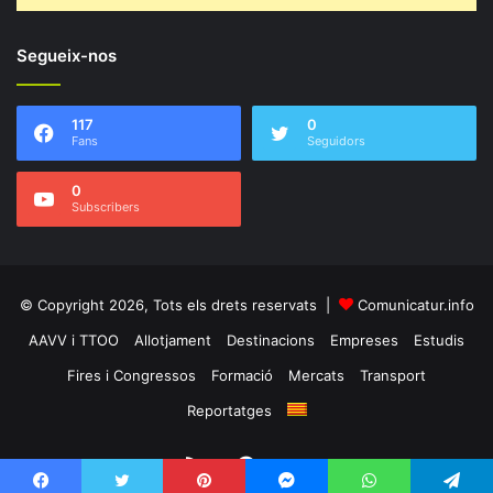
Segueix-nos
117
0
Fans
Seguidors
0
Subscribers
© Copyright 2026, Tots els drets reservats |
Comunicatur.info
AAVV i TTOO
Allotjament
Destinacions
Empreses
Estudis
Fires i Congressos
Formació
Mercats
Transport
Reportatges
RSS
Facebook
Twitter