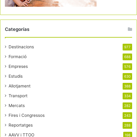
Categorías
Destinacions
977
Formació
688
Empreses
576
Estudis
630
Allotjament
388
Transport
334
Mercats
282
Fires i Congressos
243
Reportatges
288
AAVV i TTOO
198