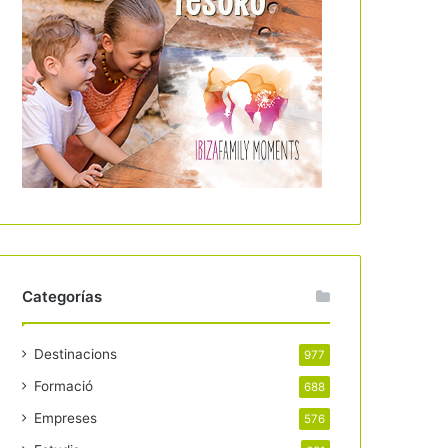
Categorías
Destinacions
977
Formació
688
Empreses
576