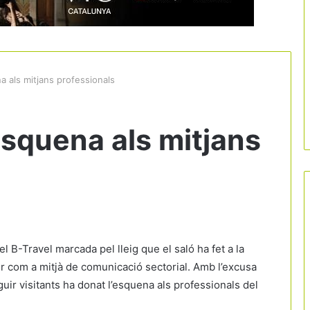
a als mitjans professionals
esquena als mitjans
B-Travel marcada pel lleig que el saló ha fet a la
r com a mitjà de comunicació sectorial. Amb l’excusa
uir visitants ha donat l’esquena als professionals del