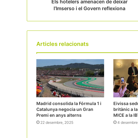
Els hotelers amenacen de deixar
l’Imserso i el Govern reflexiona
Articles relacionats
Madrid consolida la Fórmula 1 i
Eivissa sed
Catalunya negocia un Gran
britànic a l
Premi en anys alterns
MICE a la I
22 desembre, 2025
4 desembre