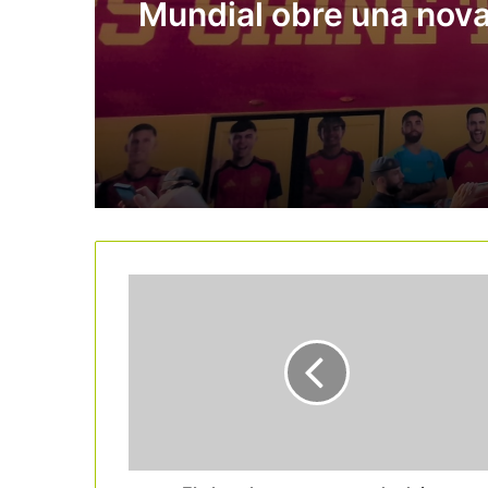
Mundial obre una nov
finestra per al turisme 
reforça la marca país