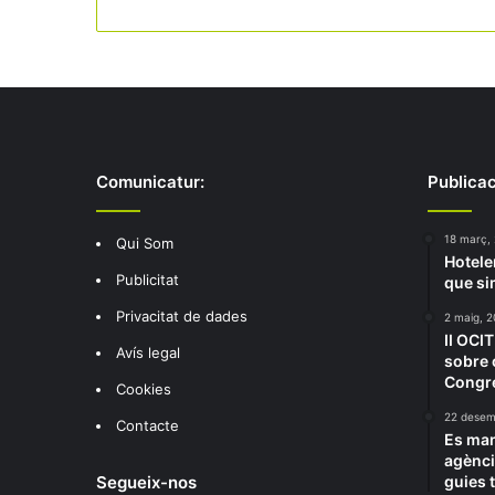
Comunicatur:
Publicac
18 març,
Qui Som
Hotele
Publicitat
que si
Privacitat de dades
2 maig, 2
II OCI
Avís legal
sobre 
Congr
Cookies
22 desem
Contacte
Es man
agèncie
Segueix-nos
guies t