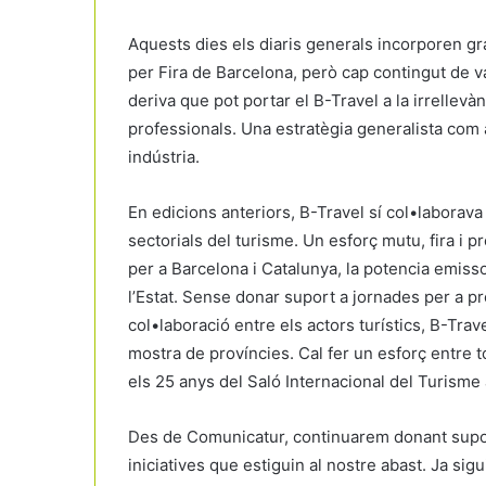
Aquests dies els diaris generals incorporen g
per Fira de Barcelona, però cap contingut de va
deriva que pot portar el B-Travel a la irrellevàn
professionals. Una estratègia generalista com 
indústria.
En edicions anteriors, B-Travel sí col•laborav
sectorials del turisme. Un esforç mutu, fira i 
per a Barcelona i Catalunya, la potencia emiss
l’Estat. Sense donar suport a jornades per a p
col•laboració entre els actors turístics, B-Trav
mostra de províncies. Cal fer un esforç entre 
els 25 anys del Saló Internacional del Turisme a
Des de Comunicatur, continuarem donant supor
iniciatives que estiguin al nostre abast. Ja sig