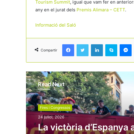
Tourism Summit
, igual que vam fer en anterio
any en el jurat dels
Premis Alimara – CETT
.
Informació del Saló
Facebook
Twitter
LinkedIn
Skype
Messenger
Compartir
Read Next
Fires i Congressos
24 juliol, 2026
La victòria d’Espanya a