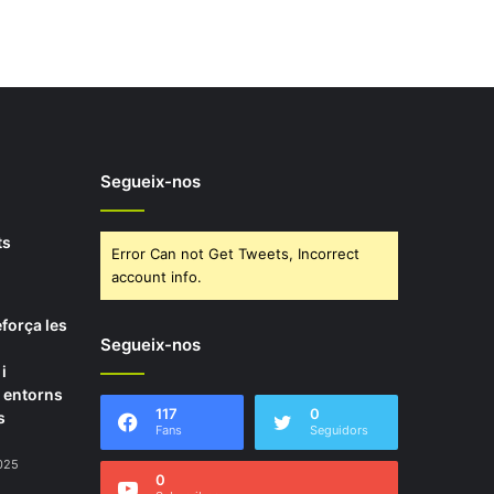
Segueix-nos
ts
Error Can not Get Tweets, Incorrect
account info.
força les
Segueix-nos
i
s entorns
117
0
s
Fans
Seguidors
2025
0