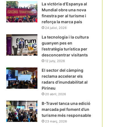
La victòria d’Espanya al
Mundial obre una nova
finestra per al turisme i
reforça la marca país
24 juliol, 2026
La tecnologia i la cultura
guanyen pes en
l’estratègia turística per
desconcentrar visitants
12 juny, 2026
El sector del càmping
reclama accelerar els
radars d’inundabilitat al
Pirineu
20 abril, 2026
B-Travel tanca una edició
marcada pel foment d’un
turisme més responsable
23 març, 2026