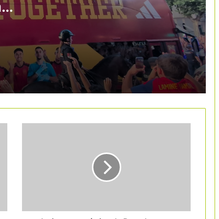
a
B-Travel reunirà més de 100
expositors i posarà el focus en el
i
turisme responsable
El mercat alemany aporta 1.643 M€ a
Catalunya i reforça el turisme fora
d’estiu
El MWC evidencia el pes del turisme
MICE a Barcelona
B-Travel apostarà per un model turístic
més conscient i sostenible en la
pròxima edició
FITUR impulsa l’activitat turística i
hotelera de Madrid en una edició de
creixement rècord