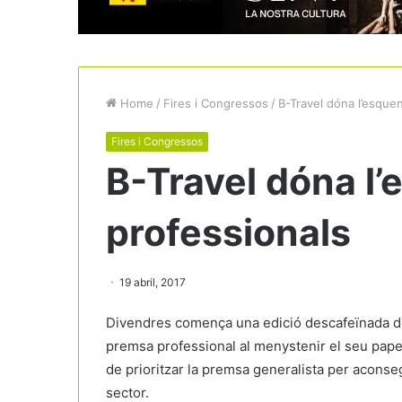
Home
/
Fires i Congressos
/
B-Travel dóna l’esquen
Fires i Congressos
B-Travel dóna l’
professionals
19 abril, 2017
Divendres comença una edició descafeïnada del 
premsa professional al menystenir el seu pape
de prioritzar la premsa generalista per aconseg
sector.