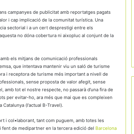
rans campanyes de publicitat amb reportatges pagats
lor i cap implicació de la comunitat turística. Una
cia sectorial i a un cert desprestigi entre els
aquesta no dóna cobertura ni aixopluc al conjunt de la
a amb els mitjans de comunicació professionals
premsa, que intentava mantenir viu un saló de turisme
ora i receptora de turisme més important a nivell de
rofessionals, sense proposta de valor afegit, sense
el, amb tot el nostre respecte, no passarà d’una fira de
tots per evitar-ho, ara més que mai que es compleixen
 Catalunya (l’actual B-Travel).
t i col•laborant, tant com puguem, amb totes les
ui fent de medipartner en la tercera edició del
Barcelona