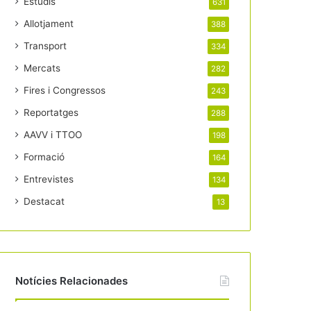
Estudis
631
Allotjament
388
Transport
334
Mercats
282
Fires i Congressos
243
Reportatges
288
AAVV i TTOO
198
Formació
164
Entrevistes
134
Destacat
13
Notícies Relacionades