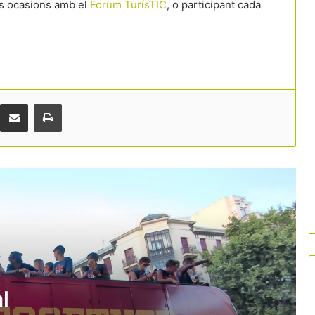
rs ocasions amb el
Forum TurísTIC
, o participant cada
La victòria d’Espanya al Mundial obre
una nova finestra per al turisme i
reforça la marca país
La tecnologia i la cultura guanyen pes
en l’estratègia turística per
desconcentrar visitants
Comparteix per correu electrònic
Print
El sector del càmping reclama
accelerar els radars d’inundabilitat al
Pirineu
B-Travel tanca una edició marcada pel
foment d’un turisme més responsable
El càmping català es dona cita a la
Seu d’Urgell per abordar els reptes del
turisme a l’aire lliure
l