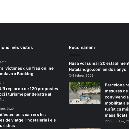
ions més vistes
Recomanem
 2015
Husa vol sumar 20 establimen
rs, víctimes d’un frau online
Hotelandgo.com en dos anys
mulava a Booking
9 febrer, 2008
014
Barcelona re
TUR rep prop de 120 propostes
mesures de
oci i turisme per debatre al
convivència 
és
mobilitat al
turístics mé
bre, 2020
ifesten pels carrers les
massificats
s de viatge, l’hostaleria i els
15 octubre, 
urístics