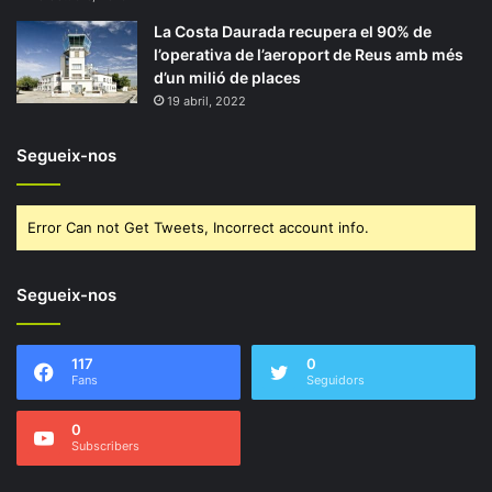
La Costa Daurada recupera el 90% de
l’operativa de l’aeroport de Reus amb més
d’un milió de places
19 abril, 2022
Segueix-nos
Error Can not Get Tweets, Incorrect account info.
Segueix-nos
117
0
Fans
Seguidors
0
Subscribers