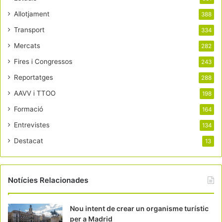
Allotjament
388
Transport
334
Mercats
282
Fires i Congressos
243
Reportatges
288
AAVV i TTOO
198
Formació
164
Entrevistes
134
Destacat
13
Notícies Relacionades
Nou intent de crear un organisme turístic
per a Madrid