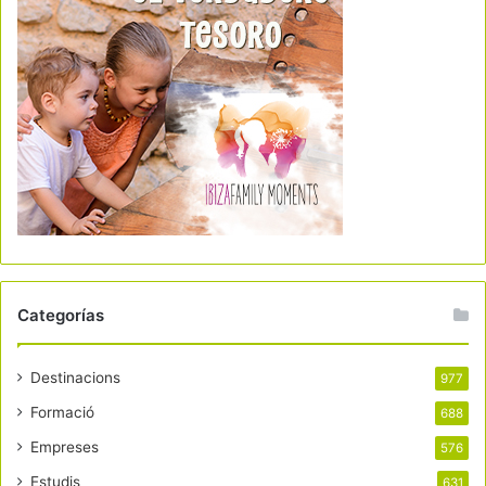
Categorías
Destinacions
977
Formació
688
Empreses
576
Estudis
631