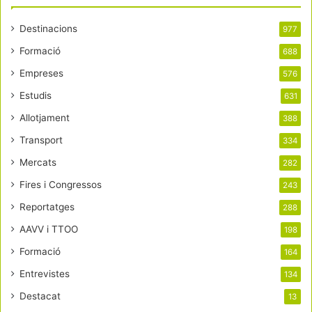
Destinacions
977
Formació
688
Empreses
576
Estudis
631
Allotjament
388
Transport
334
Mercats
282
Fires i Congressos
243
Reportatges
288
AAVV i TTOO
198
Formació
164
Entrevistes
134
Destacat
13