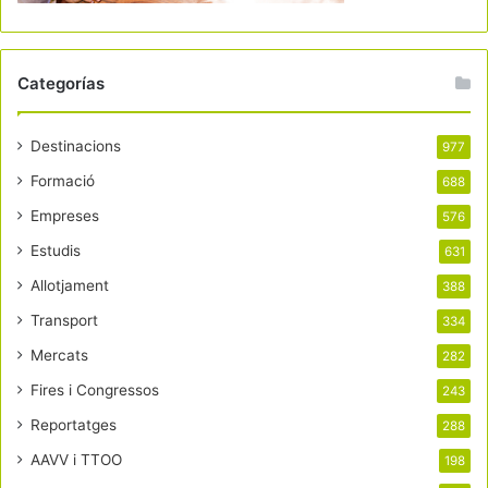
Categorías
Destinacions
977
Formació
688
Empreses
576
Estudis
631
Allotjament
388
Transport
334
Mercats
282
Fires i Congressos
243
Reportatges
288
AAVV i TTOO
198