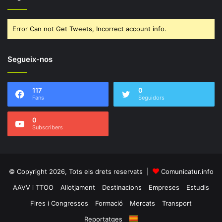
Error Can not Get Tweets, Incorrect account info.
Segueix-nos
117
0
Fans
Seguidors
0
Subscribers
© Copyright 2026, Tots els drets reservats |
Comunicatur.info
AAVV i TTOO
Allotjament
Destinacions
Empreses
Estudis
Fires i Congressos
Formació
Mercats
Transport
Reportatges