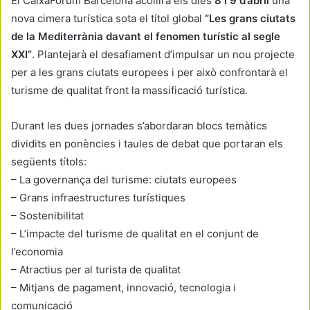
El CaixaForum Barcelona acollirà els dies
8 i 9 d’abril
una
nova cimera turística sota el títol global
“Les grans ciutats
de la Mediterrània davant el fenomen turístic al segle
XXI”
. Plantejarà el desafiament d’impulsar un nou projecte
per a les grans ciutats europees i per això confrontarà el
turisme de qualitat front la massificació turística.
Durant les dues jornades s’abordaran blocs temàtics
dividits en ponències i taules de debat que portaran els
següents títols:
– La governança del turisme: ciutats europees
– Grans infraestructures turístiques
– Sostenibilitat
– L’impacte del turisme de qualitat en el conjunt de
l’economia
– Atractius per al turista de qualitat
– Mitjans de pagament, innovació, tecnologia i
comunicació