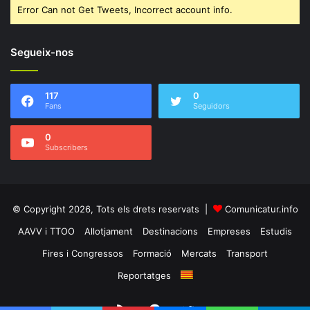
Error Can not Get Tweets, Incorrect account info.
Segueix-nos
117
0
Fans
Seguidors
0
Subscribers
© Copyright 2026, Tots els drets reservats |
Comunicatur.info
AAVV i TTOO
Allotjament
Destinacions
Empreses
Estudis
Fires i Congressos
Formació
Mercats
Transport
Reportatges
RSS
Facebook
Twitter