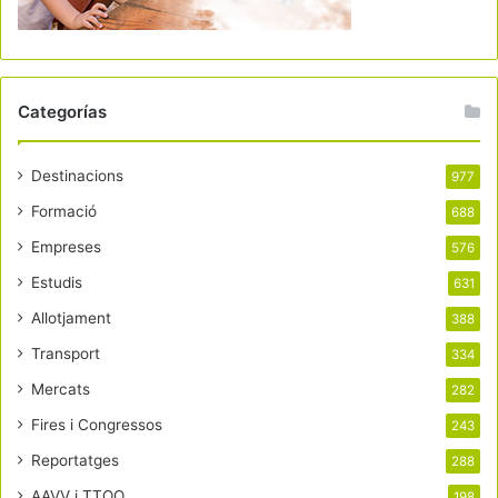
Categorías
Destinacions
977
Formació
688
Empreses
576
Estudis
631
Allotjament
388
Transport
334
Mercats
282
Fires i Congressos
243
Reportatges
288
AAVV i TTOO
198