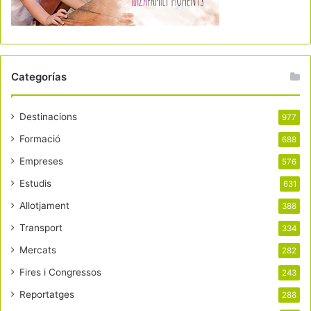
Categorías
Destinacions
977
Formació
688
Empreses
576
Estudis
631
Allotjament
388
Transport
334
Mercats
282
Fires i Congressos
243
Reportatges
288