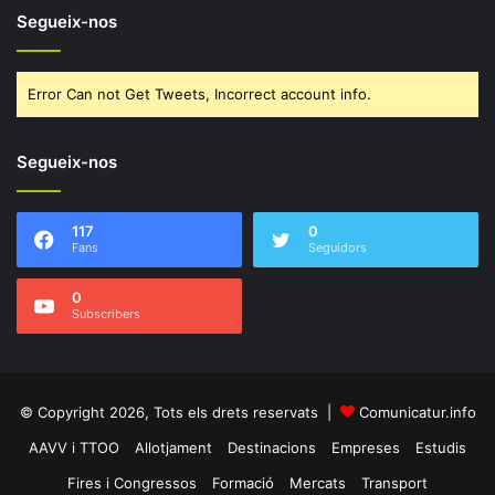
Segueix-nos
Error Can not Get Tweets, Incorrect account info.
Segueix-nos
117
0
Fans
Seguidors
0
Subscribers
© Copyright 2026, Tots els drets reservats |
Comunicatur.info
AAVV i TTOO
Allotjament
Destinacions
Empreses
Estudis
Fires i Congressos
Formació
Mercats
Transport