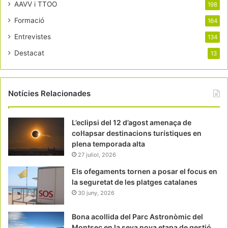
AAVV i TTOO
198
Formació
164
Entrevistes
134
Destacat
13
Notícies Relacionades
L’eclipsi del 12 d’agost amenaça de
col·lapsar destinacions turístiques en
plena temporada alta
27 juliol, 2026
Els ofegaments tornen a posar el focus en
la seguretat de les platges catalanes
30 juny, 2026
Bona acollida del Parc Astronòmic del
Montsec en la seva nova etapa de gestió