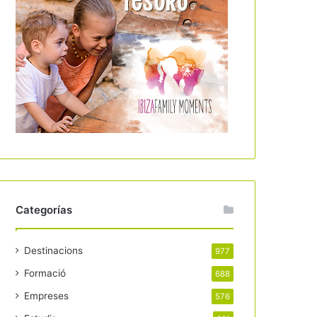
Categorías
Destinacions
977
Formació
688
Empreses
576