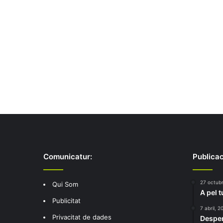
Comunicatur:
Publicac
27 octub
Qui Som
A pel 
Publicitat
7 abril, 2
Privacitat de dades
Desper