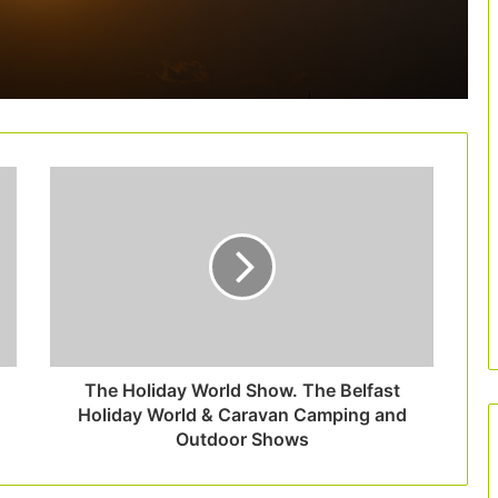
Eivissa posa fre a l’intrusisme i aposta
per un model sostenible basat en
dades
25.000 euros per a pimes que impulsin
la innovació sostenible
Reconeixement als 150 professionals
més influents del turisme a Espanya
Nova guia per fer front al canvi
climàtic dirigida a destinacions
turístiques urbanes
The Holiday World Show. The Belfast
Holiday World & Caravan Camping and
Outdoor Shows