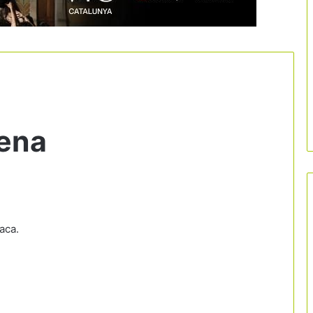
iena
íaca.
L’eclipsi del 12 d’agost amenaça de
col·lapsar destinacions turístiques en
plena temporada alta