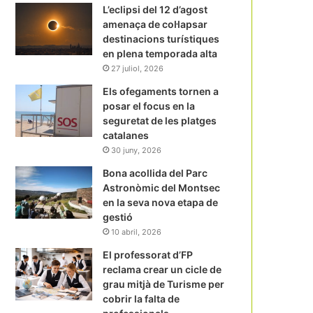
L’eclipsi del 12 d’agost
amenaça de col·lapsar
destinacions turístiques
en plena temporada alta
27 juliol, 2026
Els ofegaments tornen a
posar el focus en la
seguretat de les platges
catalanes
30 juny, 2026
Bona acollida del Parc
Astronòmic del Montsec
en la seva nova etapa de
gestió
10 abril, 2026
El professorat d’FP
reclama crear un cicle de
grau mitjà de Turisme per
cobrir la falta de