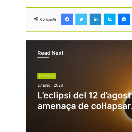
Facebook
Twitter
LinkedIn
Skype
Messenger
Compartir
Read Next
Formació
27 juliol, 2026
L’eclipsi del 12 d’agost
amenaça de col·lapsar
destinacions turístiqu
plena temporada alta