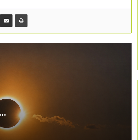
Els ofegaments tornen a posar el focus
en la seguretat de les platges
catalanes
Comparteix per correu electrònic
Print
Bona acollida del Parc Astronòmic del
Montsec en la seva nova etapa de
gestió
El professorat d’FP reclama crear un
cicle de grau mitjà de Turisme per
cobrir la falta de professionals
Les grans ciutats impulsen una xarxa
estatal per redefinir el model de
turisme urbà
Espanya revisa la seva identitat
turística a través d’un segle de cartells
es en
oficials