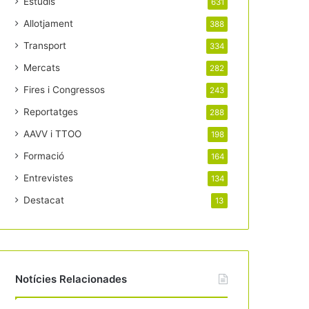
Estudis
631
Allotjament
388
Transport
334
Mercats
282
Fires i Congressos
243
Reportatges
288
AAVV i TTOO
198
Formació
164
Entrevistes
134
Destacat
13
Notícies Relacionades