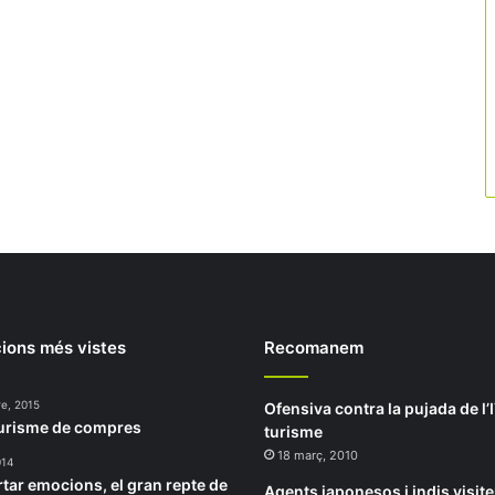
ions més vistes
Recomanem
re, 2015
Ofensiva contra la pujada de l’
turisme de compres
turisme
18 març, 2010
014
tar emocions, el gran repte de
Agents japonesos i indis visit