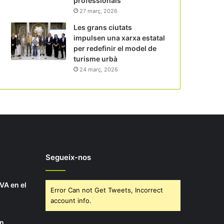
professionals
27 març, 2026
Les grans ciutats
impulsen una xarxa estatal
per redefinir el model de
turisme urbà
24 març, 2026
Segueix-nos
IVA en el
Error Can not Get Tweets, Incorrect
account info.
en