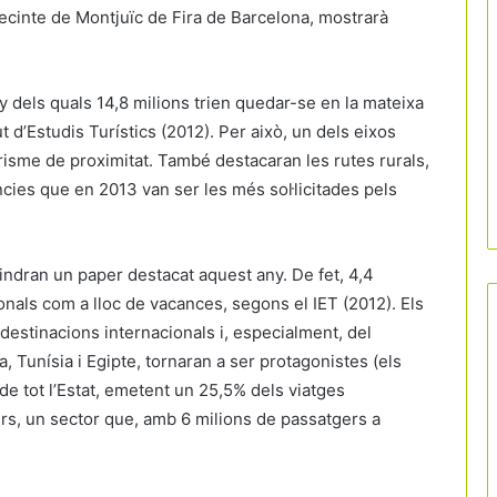
 recinte de Montjuïc de Fira de Barcelona, mostrarà
ny dels quals 14,8 milions trien quedar-se en la mateixa
d’Estudis Turístics (2012). Per això, un dels eixos
urisme de proximitat. També destacaran les rutes rurals,
cies que en 2013 van ser les més sol·licitades pels
indran un paper destacat aquest any. De fet, 4,4
onals com a lloc de vacances, segons el IET (2012). Els
s destinacions internacionals i, especialment, del
a, Tunísia i Egipte, tornaran a ser protagonistes (els
de tot l’Estat, emetent un 25,5% dels viatges
ers, un sector que, amb 6 milions de passatgers a