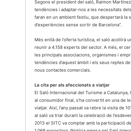
Segons el president del saló, Raimon Martínez 
tendències i adaptar-nos a les necessitats dels
faran en un ambient festiu, que despertarà la se
d’experiències sense sortir de Barcelona”.
Més enllà de l’oferta turística, el saló acollir
reunir a 4.158 experts del sector. A més, el c
les principals associacions, organismes i empr
tendències d’aquest àmbit i els seus reptes de 
nous contactes comercials.
La cita per als afeccionats a viatjar
El Saló Internacional del Turisme a Catalunya, 
al consumidor final, s’ha convertit en una de l
viatjar. Així, l’any passat va rebre la visita d
al saló va triar durant la celebració de l’esdev
2013 el SITC va comptar amb la participació d
1.068 expositors./
Notícia emesa pel Saló Inter