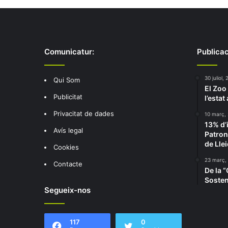
Comunicatur:
Publicac
30 juliol,
Qui Som
El Zoo
Publicitat
l’estat
Privacitat de dades
10 març,
13% d’
Avís legal
Patron
de Lle
Cookies
23 març,
Contacte
De la “
Sosteni
Segueix-nos
117
0