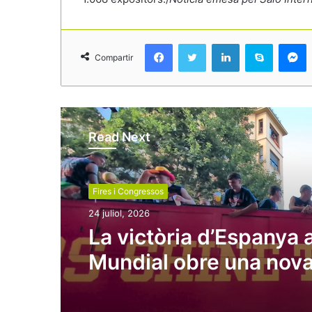
Facebook
Twitter
LinkedIn
Skype
Messenger
Compartir
Read Next
Fires i Congressos
24 juliol, 2026
La victòria d’Espanya a
Mundial obre una nov
finestra per al turisme 
reforça la marca país