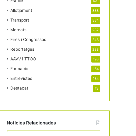
Estudis
631
Allotjament
388
Transport
334
Mercats
282
Fires i Congressos
243
Reportatges
288
AAVV i TTOO
198
Formació
164
Entrevistes
134
Destacat
13
Notícies Relacionades