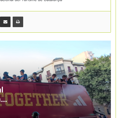
La tecnologia i la cultura guanyen pes
en l’estratègia turística per
desconcentrar visitants
Comparteix per correu electrònic
Print
El sector del càmping reclama
accelerar els radars d’inundabilitat al
Pirineu
B-Travel tanca una edició marcada pel
foment d’un turisme més responsable
El càmping català es dona cita a la
Seu d’Urgell per abordar els reptes del
turisme a l’aire lliure
l
a
B-Travel reunirà més de 100
expositors i posarà el focus en el
i
turisme responsable