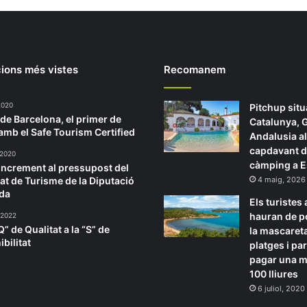
ions més vistes
Recomanem
 2020
Pitchup situ
 de Barcelona, el primer de
Catalunya, G
 amb el Safe Tourism Certified
Andalusia al
capdavant d
 2020
càmping a 
increment al pressupost del
at de Turisme de la Diputació
4 maig, 2026
ida
Els turistes
hauran de p
 2022
Q” de Qualitat a la “S” de
la mascaret
bilitat
platges i pa
pagar una m
100 lliures
6 juliol, 2020