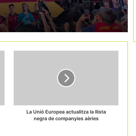
El mercat alemany aporta 1.643 M€ a
Catalunya i reforça el turisme fora
d’estiu
El MWC evidencia el pes del turisme
MICE a Barcelona
B-Travel apostarà per un model turístic
més conscient i sostenible en la
pròxima edició
FITUR impulsa l’activitat turística i
hotelera de Madrid en una edició de
creixement rècord
La Unió Europea actualitza la llista
negra de companyies aèries