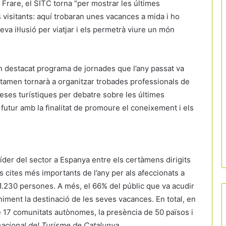
Frare, el SITC torna “per mostrar les últimes
 visitants: aquí trobaran unes vacances a mida i ho
va il·lusió per viatjar i els permetrà viure un món
à un destacat programa de jornades que l’any passat va
ertamen tornarà a organitzar trobades professionals de
eses turístiques per debatre sobre les últimes
futur amb la finalitat de promoure el coneixement i els
líder del sector a Espanya entre els certàmens dirigits
es cites més importants de l’any per als afeccionats a
e 101.230 persones. A més, el 66% del públic que va acudir
La victòria d’Espanya al Mundial obre
eniment la destinació de les seves vacances. En total, en
una nova finestra per al turisme i
e 17 comunitats autònomes, la presència de 50 països i
reforça la marca país
nacional del Turisme de Catalunya