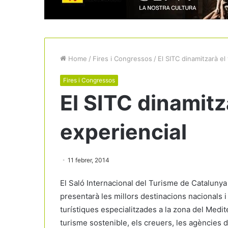
Home
/
Fires i Congressos
/
El SITC dinamitzarà el
Fires i Congressos
El SITC dinamitz
experiencial
11 febrer, 2014
El Saló Internacional del Turisme de Catalunya
presentarà les millors destinacions nacionals i
turístiques especialitzades a la zona del Medit
turisme sostenible, els creuers, les agències d