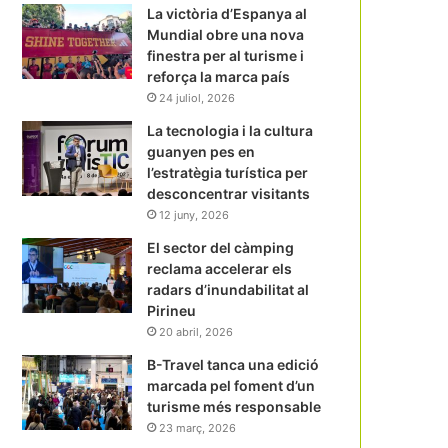
La victòria d’Espanya al
Mundial obre una nova
finestra per al turisme i
reforça la marca país
24 juliol, 2026
La tecnologia i la cultura
guanyen pes en
l’estratègia turística per
desconcentrar visitants
12 juny, 2026
El sector del càmping
reclama accelerar els
radars d’inundabilitat al
Pirineu
20 abril, 2026
B-Travel tanca una edició
marcada pel foment d’un
turisme més responsable
23 març, 2026