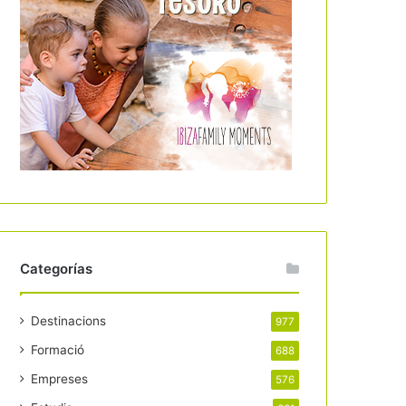
Categorías
Destinacions
977
Formació
688
Empreses
576