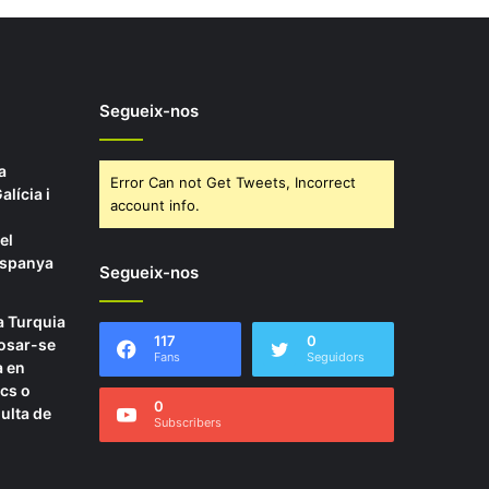
Segueix-nos
a
Error Can not Get Tweets, Incorrect
alícia i
account info.
el
Espanya
Segueix-nos
 a Turquia
117
0
osar-se
Fans
Seguidors
a en
rcs o
0
ulta de
Subscribers