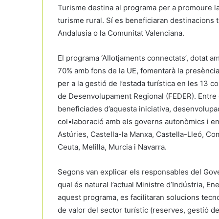
Turisme destina al programa per a promoure la f
turisme rural. Sí es beneficiaran destinacion
Andalusia o la Comunitat Valenciana.
El programa ‘Allotjaments connectats’, dotat am
70% amb fons de la UE, fomentarà la presència a
per a la gestió de l’estada turística en les 1
de Desenvolupament Regional (FEDER). Entre e
beneficiades d’aquesta iniciativa, desenvolup
col•laboració amb els governs autonòmics i en
Astúries, Castella-la Manxa, Castella-Lleó, Co
Ceuta, Melilla, Murcia i Navarra.
Segons van explicar els responsables del Gove
qual és natural l’actual Ministre d’Indústria, E
aquest programa, es facilitaran solucions tec
de valor del sector turístic (reserves, gestió d