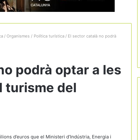
ca
/
Organismes / Política turística
/
El sector català no podrà
no podrà optar a les
l turisme del
ions d’euros que el Ministeri d’Indústria, Energia i