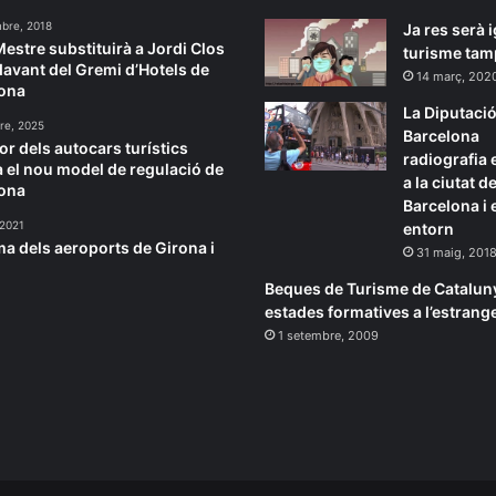
bre, 2018
Ja res serà i
Mestre substituirà a Jordi Clos
turisme ta
davant del Gremi d’Hotels de
14 març, 202
ona
La Diputació
re, 2025
Barcelona
or dels autocars turístics
radiografia e
a el nou model de regulació de
a la ciutat d
ona
Barcelona i 
 2021
entorn
ma dels aeroports de Girona i
31 maig, 201
Beques de Turisme de Cataluny
estades formatives a l’estrang
1 setembre, 2009