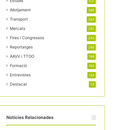
Estudis
631
Allotjament
388
Transport
334
Mercats
282
Fires i Congressos
243
Reportatges
288
AAVV i TTOO
198
Formació
164
Entrevistes
134
Destacat
13
Notícies Relacionades