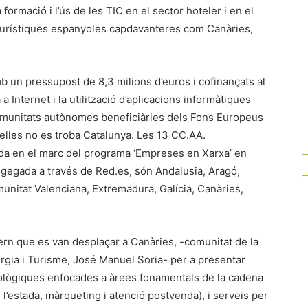
ormació i l’ús de les TIC en el sector hoteler i en el
s turístiques espanyoles capdavanteres com Canàries,
b un pressupost de 8,3 milions d’euros i cofinançats al
 Internet i la utilització d’aplicacions informàtiques
3 comunitats autònomes beneficiàries dels Fons Europeus
lles no es troba Catalunya. Les 13 CC.AA.
ada en el marc del programa ‘Empreses en Xarxa’ en
gegada a través de Red.es, són Andalusia, Aragó,
munitat Valenciana, Extremadura, Galícia, Canàries,
rn que es van desplaçar a Canàries, -comunitat de la
nergia i Turisme, José Manuel Soria- per a presentar
nològiques enfocades a àrees fonamentals de la cadena
e l’estada, màrqueting i atenció postvenda), i serveis per