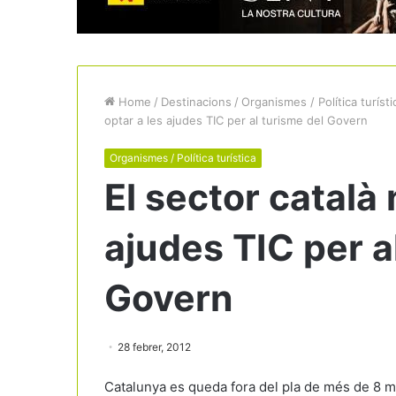
Home
/
Destinacions
/
Organismes / Política turísti
optar a les ajudes TIC per al turisme del Govern
Organismes / Política turística
El sector català 
ajudes TIC per a
Govern
28 febrer, 2012
Catalunya es queda fora del pla de més de 8 mil