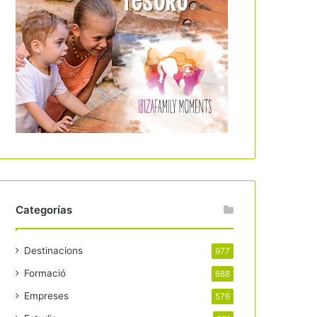
Categorías
Destinacions
977
Formació
688
Empreses
576