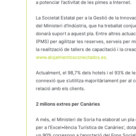
a potenciar l’activitat de les pimes a Internet.
La Societat Estatal per a la Gestió de la Inno
del Ministeri d’Indústria, que ha treballat con
donarà suport a aquest pla. Entre altres actuac
(PMS) per agilitzar les reserves, serveis per m
la realització de tallers de capacitació i la cre
www.alojamientosconectados.es.
Actualment, el 98,7% dels hotels i el 93% de le
connexió que s’utilitza majoritàriament per al c
relació amb els clients.
2 milions extres per Canàries
A més, el Ministeri de Soria ha elaborat un pl
per a l’Excel•lència Turística de Canàries’, do
un 90% correspon a l’aportació del Fons Social 