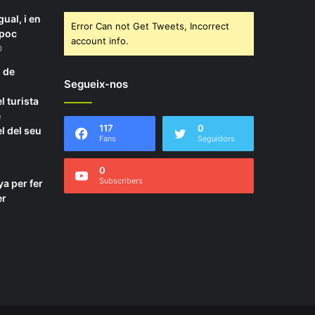
gual, i en
Error Can not Get Tweets, Incorrect
mpoc
account info.
0
 de
Segueix-nos
l turista
e
117
0
el del seu
Fans
Seguidors
8
0
Subscribers
a per fer
er