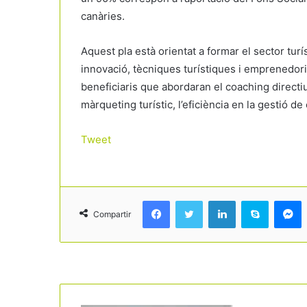
canàries.
Aquest pla està orientat a formar el sector turís
innovació, tècniques turístiques i emprenedoria
beneficiaris que abordaran el coaching directiu
màrqueting turístic, l’eficiència en la gestió d
Tweet
Facebook
Twitter
LinkedIn
Skype
Messenger
Compartir
Read Next