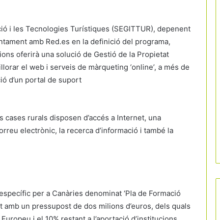
vació i les Tecnologies Turístiques (SEGITTUR), depenent
juntament amb Red.es en la definició del programa,
ions oferirà una solució de Gestió de la Propietat
illorar el web i serveis de màrqueting ‘online’, a més de
ació d’un portal de suport
s cases rurals disposen d’accés a Internet, una
orreu electrònic, la recerca d’informació i també la
a específic per a Canàries denominat ‘Pla de Formació
tat amb un pressupost de dos milions d’euros, dels quals
Europeu i el 10% restant a l’aportació d’institucions