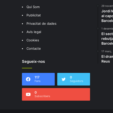
29 novem
Qui Som
Jordi 
Publicitat
al cap
Barcel
Privacitat de dades
1 desemb
Avís legal
El sect
rebutj
Cookies
Barcel
Contacte
17 març,
El dra
Segueix-nos
Reus
117
0
Fans
Seguidors
0
Subscribers