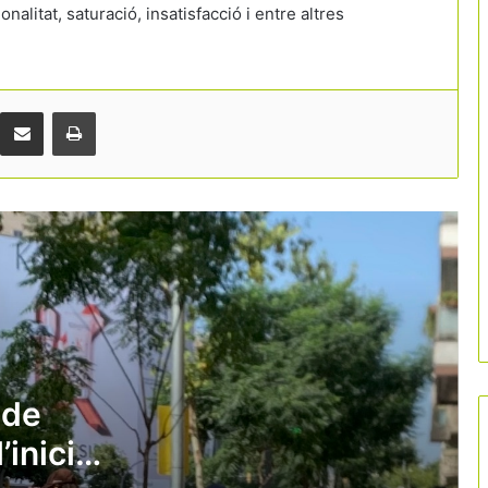
nalitat, saturació, insatisfacció i entre altres
Màlaga posa fre al creixement turístic i
congela nous hotels en sòl residencial
Comparteix per correu electrònic
Print
Forta inversió privada a Girona: hotels i
restaurants destinen més de 177
milions a modernitzar-se
Les reserves d’última hora marcaran la
temporada d’estiu
“Gestionar millor és més important que
créixer més”
 de
’inici
Catalunya situa la cultura al centre de
la seva promoció turística