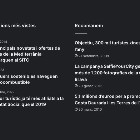
ions més vistes
Recomanem
 2014
Objectiu, 300 mil turistes xine
incipals novetats i ofertes de
l’any
s de la Mediterrània
21 setembre, 2009
rquen al SITC
La campanya SelfieYourCity g
023
més de 1.200 fotografies de la
euers sostenibles naveguen
Brava
iocombustible
20 gener, 2016
bre, 2022
5,1 milions d’euros per a promo
or turístic ja té més afiliats a la
Costa Daurada i les Terres de l
tat Social que el 2019
30 març, 2010