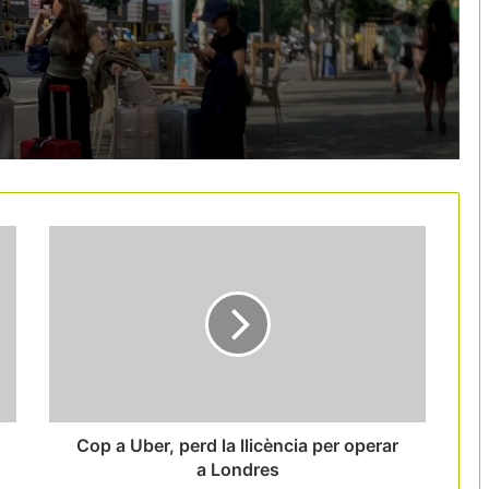
internacional amb una campanya de 5
milions d’euros
Deltebre aposta pel turisme vinculat al
sector primari amb 37 noves
experiències
El Vallès Oriental aposta pel
cicloturisme amb una ruta gravel de
343 quilòmetres
Barcelona escala fins al podi mundial
dels congressos internacionals
Les 9 rutes del vi catalanes creen la
Xarxa de Rutes del Vi de Catalunya
Cop a Uber, perd la llicència per operar
a Londres