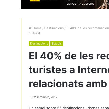
Home
/
Destinacions
/
El 40% de les recomanacions
cultural
Destinacions
Estudis
El 40% de les r
turistes a Inter
relacionats amb 
22 setembre, 2017
Un estudi sobre 55 destinacions urbanes espan