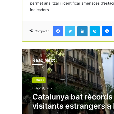
permet analitzar i identificar amenaces d’estacio
indicadors.
Facebook
Twitter
LinkedIn
Skype
Messenger
Compartir
Read Next
Estudis
6 agost, 2026
Catalunya bat rècords
visitants estrangers a l