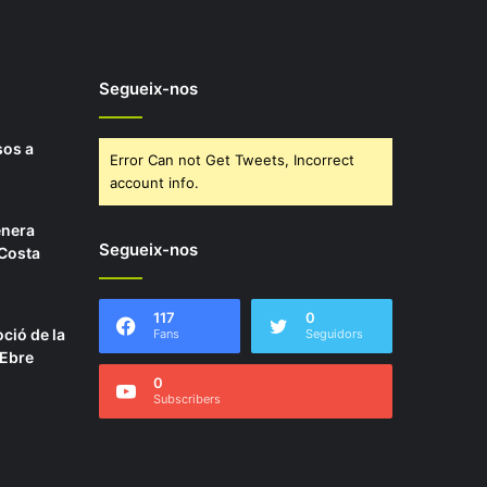
Segueix-nos
sos a
Error Can not Get Tweets, Incorrect
account info.
enera
Segueix-nos
 Costa
117
0
ció de la
Fans
Seguidors
’Ebre
0
Subscribers