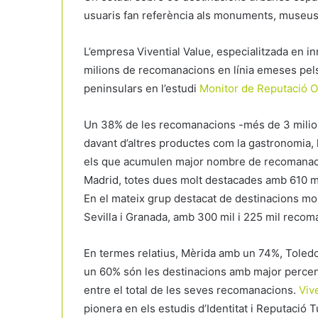
usuaris fan referència als monuments, museus, 
L’empresa Vivential Value, especialitzada en inno
milions de recomanacions en línia emeses pels
peninsulars en l’estudi
Monitor de Reputació On
Un 38% de les recomanacions -més de 3 milions-
davant d’altres productes com la gastronomia, 
els que acumulen major nombre de recomanacio
Madrid, totes dues molt destacades amb 610 mi
En el mateix grup destacat de destinacions mon
Sevilla i Granada, amb 300 mil i 225 mil reco
En termes relatius, Mèrida amb un 74%, Tole
un 60% són les destinacions amb major percent
entre el total de les seves recomanacions.
Viv
pionera en els estudis d’Identitat i Reputació 