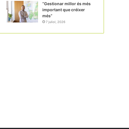
“Gestionar millor és més
important que créixer
més”
7 juliol, 2026