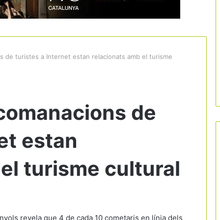
 de turistes a Internet estan relacionats amb el turisme
ecomanacions de
net estan
el turisme cultural
yols revela que 4 de cada 10 cometaris en línia dels