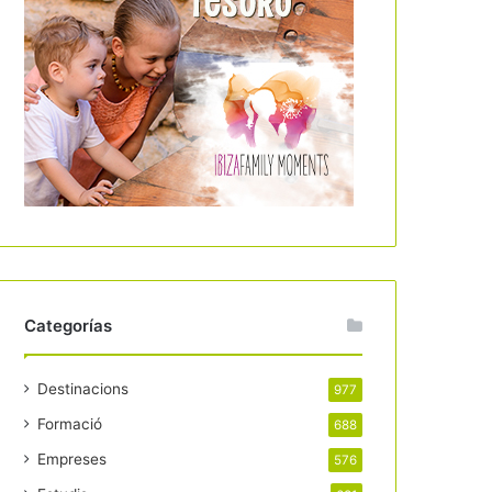
Categorías
Destinacions
977
Formació
688
Empreses
576