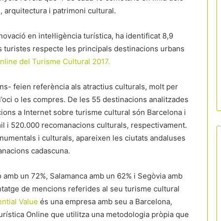
arquitectura i patrimoni cultural.
vació en intel·ligència turística, ha identificat 8,9
 turistes respecte les principals destinacions urbans
line del Turisme Cultural 2017.
 feien referència als atractius culturals, molt per
l’oci o les compres. De les 55 destinacions analitzades
ns a Internet sobre turisme cultural són Barcelona i
l i 520.000 recomanacions culturals, respectivament.
umentals i culturals, apareixen les ciutats andaluses
manacions cadascuna.
do amb un 72%, Salamanca amb un 62% i Segòvia amb
atge de mencions referides al seu turisme cultural
ential Value
és una empresa amb seu a Barcelona,
Catalunya bat rècords de visitants
Turística Online que utilitza una metodologia pròpia que
estrangers a l’inici de l’estiu