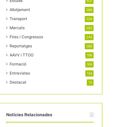
Estudis
631
Allotjament
388
Transport
334
Mercats
282
Fires i Congressos
243
Reportatges
288
AAVV i TTOO
198
Formació
164
Entrevistes
134
Destacat
13
Notícies Relacionades