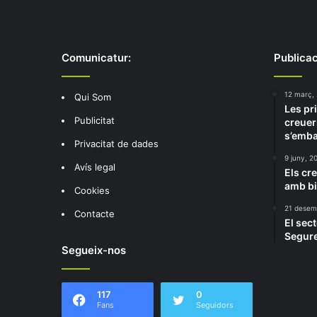
Comunicatur:
Publicac
12 març,
Qui Som
Les pr
Publicitat
creuer
s’emba
Privacitat de dades
9 juny, 2
Avís legal
Els cr
amb b
Cookies
21 desem
Contacte
El sect
Segure
Segueix-nos
117
0
Fans
Seguidors