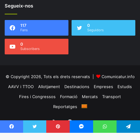
Segueix-nos
117
0
Fans
Seguidors
0
Subscribers
© Copyright 2026, Tots els drets reservats |
Comunicatur.info
AAVV i TTOO
Allotjament
Destinacions
Empreses
Estudis
Fires i Congressos
Formació
Mercats
Transport
Reportatges
RSS
Facebook
Twitter
Facebook
Twitter
Pinterest
Messenger
WhatsApp
Telegram