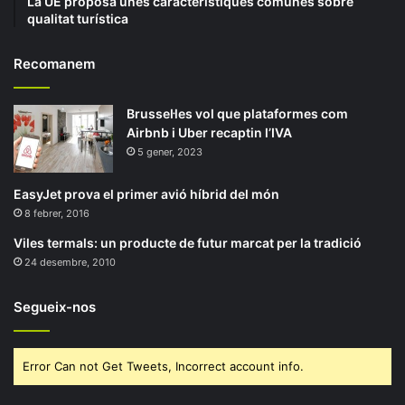
La UE proposa unes característiques comunes sobre
qualitat turística
Recomanem
Brussel·les vol que plataformes com
Airbnb i Uber recaptin l’IVA
5 gener, 2023
EasyJet prova el primer avió híbrid del món
8 febrer, 2016
Viles termals: un producte de futur marcat per la tradició
24 desembre, 2010
Segueix-nos
Error Can not Get Tweets, Incorrect account info.