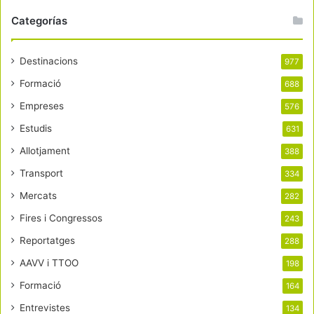
Categorías
Destinacions
977
Formació
688
Empreses
576
Estudis
631
Allotjament
388
Transport
334
Mercats
282
Fires i Congressos
243
Reportatges
288
AAVV i TTOO
198
Formació
164
Entrevistes
134