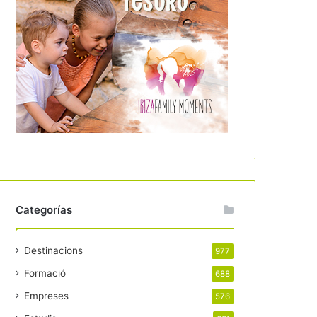
Categorías
Destinacions
977
Formació
688
Empreses
576