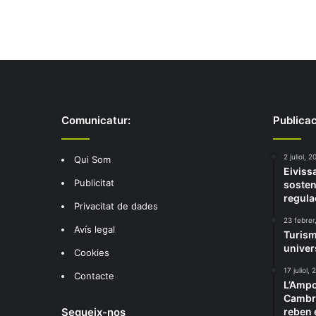
Comunicatur:
Publicac
2 juliol, 
Qui Som
Eivissa
Publicitat
sosteni
regula
Privacitat de dades
23 febrer
Avís legal
Turism
univer
Cookies
17 juliol,
Contacte
L’Ampol
Cambri
Segueix-nos
reben e