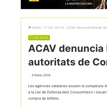
Home
/
TT.OO. AA.VV.
/
ACAV denuncia Ryanair da
TT.OO. AA.VV.
ACAV denuncia R
autoritats de C
6 febrer, 2008
Les agències catalanes acusen la companyia de 
a la Llei de Defensa dels Consumidors i Usuari
compra de bitllets.