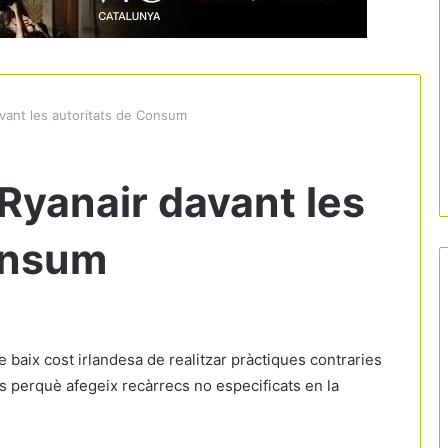
vant les autoritats de Consum
yanair davant les
onsum
baix cost irlandesa de realitzar pràctiques contraries
s perquè afegeix recàrrecs no especificats en la