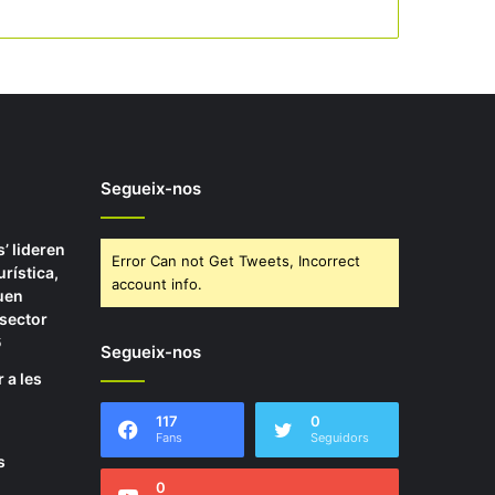
Segueix-nos
’ lideren
Error Can not Get Tweets, Incorrect
urística,
account info.
uen
 sector
5
Segueix-nos
 a les
117
0
Fans
Seguidors
s
0