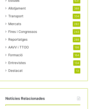
Estudis
631
Allotjament
388
Transport
334
Mercats
282
Fires i Congressos
243
Reportatges
288
AAVV i TTOO
198
Formació
164
Entrevistes
134
Destacat
13
Notícies Relacionades