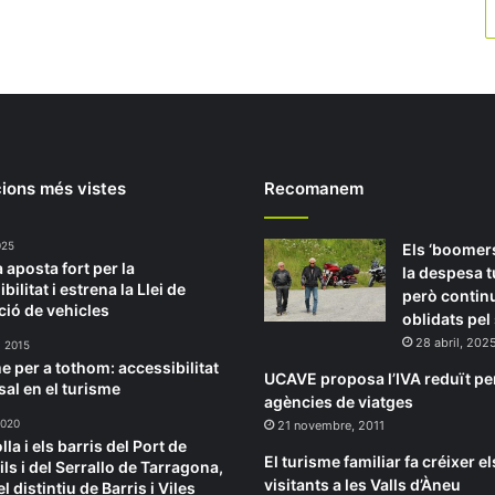
ions més vistes
Recomanem
2025
Els ‘boomers
 aposta fort per la
la despesa t
bilitat i estrena la Llei de
però contin
ció de vehicles
oblidats pel
28 abril, 202
, 2015
e per a tothom: accessibilitat
UCAVE proposa l’IVA reduït per
sal en el turisme
agències de viatges
 2020
21 novembre, 2011
la i els barris del Port de
El turisme familiar fa créixer el
ls i del Serrallo de Tarragona,
visitants a les Valls d’Àneu
l distintiu de Barris i Viles