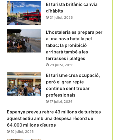
El turista britànic canvia
d’hàbits
31 juliol, 2026
L’hostaleria es prepara per
a una nova batalla pel
tabac: la prohibició
arribarà també a les
terrasses i platges
29 juliol, 2026
El turisme crea ocupació,
però el gran repte
continua sent trobar
professionals
17 juliol, 2026
Espanya preveu rebre 43 milions de turistes
aquest estiu amb una despesa rècord de
64.000 milions d’euros
10 juliol, 2026