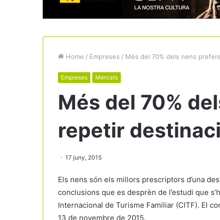
Home
/
Empreses
/
Més del 70% dels nens preferei
Empreses
Mercats
Més del 70% del
repetir destinaci
17 juny, 2015
Els nens són els millors prescriptors d’una dest
conclusions que es desprèn de l’estudi que s’h
Internacional de Turisme Familiar (CITF). El co
13 de novembre de 2015.