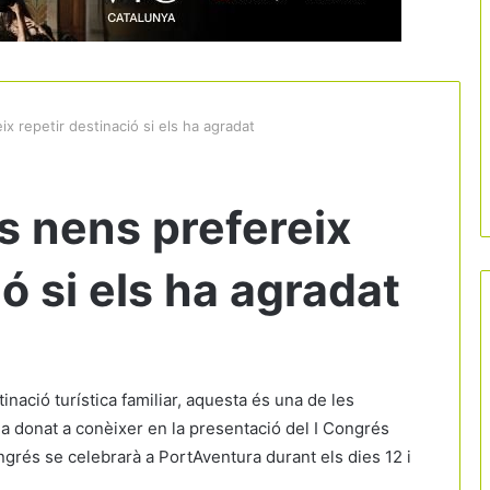
x repetir destinació si els ha agradat
s nens prefereix
ó si els ha agradat
inació turística familiar, aquesta és una de les
a donat a conèixer en la presentació del I Congrés
ngrés se celebrarà a PortAventura durant els dies 12 i