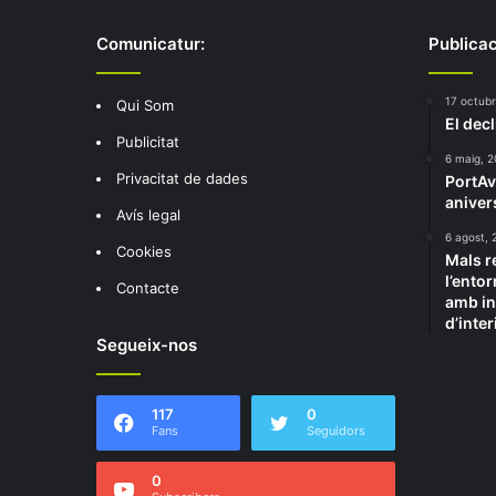
Comunicatur:
Publicac
17 octubr
Qui Som
El decl
Publicitat
6 maig, 
Privacitat de dades
PortAv
aniver
Avís legal
6 agost, 
Cookies
Mals r
l’entor
Contacte
amb in
d’inter
Segueix-nos
117
0
Fans
Seguidors
0