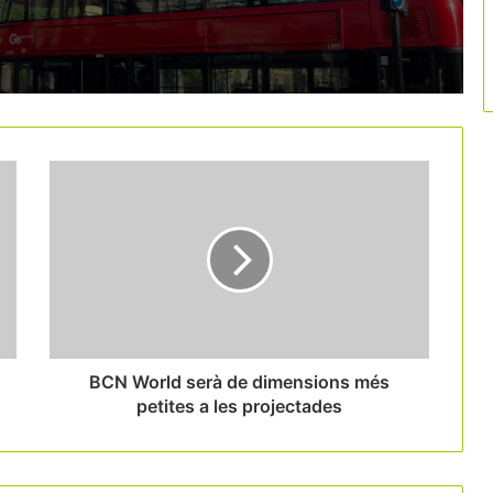
El turisme internacional creix un 2% el
2026, però la incertesa geopolítica
obliga a revisar les previsions
El debat sobre l’IVA turístic alarma el
sector
La protesta docent posa en risc 141
milions d’euros del turisme educatiu
català
BCN World serà de dimensions més
petites a les projectades