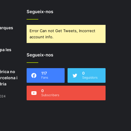
Segueix-nos
marques
Error Can not Get Tweets, Incorrect
account info.
pa les
Segueix-nos
rica no
117
0
arcelona i
Fans
Seguidors
dria
0
Subscribers
2024