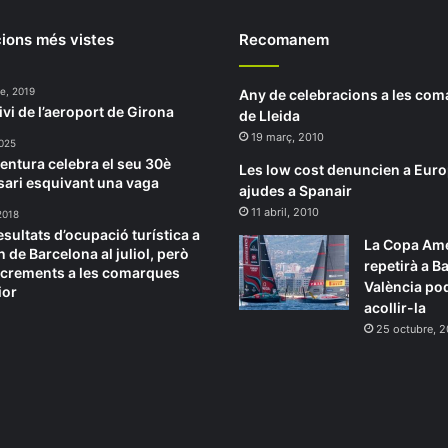
ions més vistes
Recomanem
e, 2019
Any de celebracions a les co
ivi de l’aeroport de Girona
de Lleida
19 març, 2010
2025
entura celebra el seu 30è
Les low cost denuncien a Euro
sari esquivant una vaga
ajudes a Spanair
11 abril, 2010
2018
esultats d’ocupació turística a
La Copa Amé
n de Barcelona al juliol, però
repetirà a B
crements a les comarques
València po
ior
acollir-la
25 octubre, 