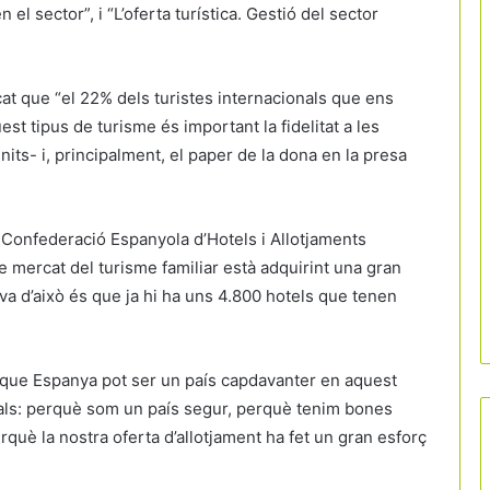
el sector”, i “L’oferta turística. Gestió del sector
cat que “el 22% dels turistes internacionals que ens
uest tipus de turisme és important la fidelitat a les
 nits- i, principalment, el paper de la dona en la presa
 Confederació Espanyola d’Hotels i Allotjaments
e mercat del turisme familiar està adquirint una gran
ova d’això és que ja hi ha uns 4.800 hotels que tenen
 que Espanya pot ser un país capdavanter en aquest
als: perquè som un país segur, perquè tenim bones
El turista britànic canvia d’hàbits
rquè la nostra oferta d’allotjament ha fet un gran esforç