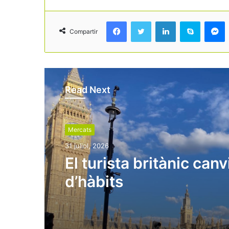
Facebook
Twitter
LinkedIn
Skype
Messenger
Compartir
Read Next
Mercats
31 juliol, 2026
El turista britànic canv
d’hàbits