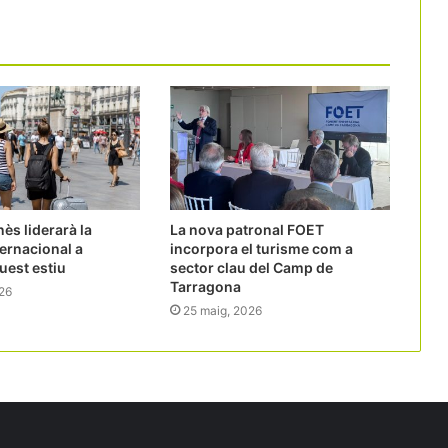
nès liderarà la
La nova patronal FOET
ernacional a
incorpora el turisme com a
uest estiu
sector clau del Camp de
Tarragona
26
25 maig, 2026