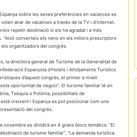
ta Espanya sobre les seves preferències en vacances es
volen anar de vacances a través de la TV i d’internet.
ix repetir destinació si els ha agradat i a més
 “Això converteix els nens en els millors prescriptors
at els organitzadors del congrés.
o, la directora general de Turisme de la Generalitat de
nfederació Espanyola d’Hotels i Allotjaments Turístics
rístiques d’aquest congrés, el primer a nivell
esta oportunitat de negoci”. El turisme familiar té en
nia, Txèquia o Polònia, possibilitats de
 està creixent i Espanya es pot posicionar com una
 presentació del congrés.
de novembre es dividirà en 4 grans blocs temàtics: “El
 destinació de turisme familiar”, “La demanda turística.