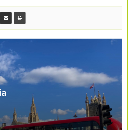
L’hostaleria es prepara per a una nova
batalla pel tabac: la prohibició arribarà
també a les terrasses i platges
Comparteix per correu electrònic
Print
El turisme crea ocupació, però el gran
repte continua sent trobar
professionals
Espanya preveu rebre 43 milions de
turistes aquest estiu amb una despesa
rècord de 64.000 milions d’euros
El turisme vol trencar l’estigma de la
precarietat
ia
Catalunya afronta un bon estiu turístic
Venècia i Barcelona lideren l’escalada
de les taxes turístiques a Europa