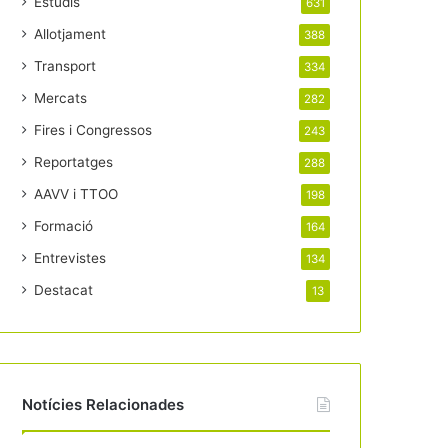
Estudis
631
Allotjament
388
Transport
334
Mercats
282
Fires i Congressos
243
Reportatges
288
AAVV i TTOO
198
Formació
164
Entrevistes
134
Destacat
13
Notícies Relacionades