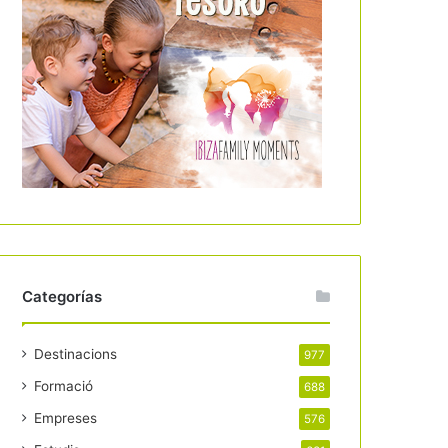
Categorías
Destinacions
977
Formació
688
Empreses
576