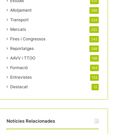
Estudis
631
Allotjament
388
Transport
334
Mercats
282
Fires i Congressos
243
Reportatges
288
AAVV i TTOO
198
Formació
164
Entrevistes
134
Destacat
13
Notícies Relacionades