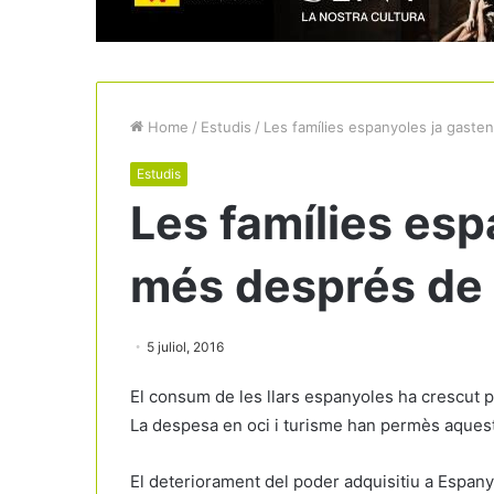
Home
/
Estudis
/
Les famílies espanyoles ja gasten
Estudis
Les famílies esp
més després de l
5 juliol, 2016
El consum de les llars espanyoles ha crescut pe
La despesa en oci i turisme han permès aquest
El deteriorament del poder adquisitiu a Espan