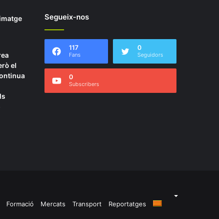
Segueix-nos
’imatge
117
0
rea
Fans
Seguidors
rò el
continua
0
Subscribers
ls
6
Formació
Mercats
Transport
Reportatges