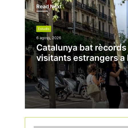
Read Next
Estudis
6 agost, 2026
Catalunya bat rècords
visitants estrangers a l
de l’estiu