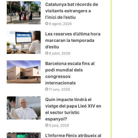
Catalunya bat rècords de
visitants estrangers a
l’inici de l’estiu
6 agost, 2026
Les reserves d’última hora
marcaran la temporada
d’estiu
8 juliol, 2026
Barcelona escala fins al
podi mundial dels
congressos
internacionals
11 juny, 2026
Quin impacte tindrà el
viatge del papa Lleó XIV en
el sector turístic
espanyol?
5 juny, 2026
L’Informe Fènix atribueix al