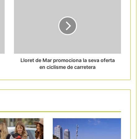
La despesa Tax Free a Espanya creix
un 12,8%
El 56% dels barcelonins dona suport a
augmentar la taxa turística
Lloret de Mar promociona la seva oferta
en ciclisme de carretera