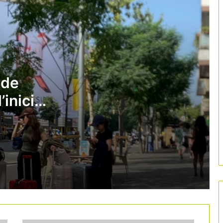
Quin impacte tindrà el viatge del papa
Lleó XIV en el sector turístic espanyol?
L’Informe Fènix atribueix al turisme
part de la pèrdua de productivitat
catalana
 de
’inici
L’aeroport del Prat manté el
creixement i supera els 5,1 milions de
passatgers a l’abril
L’eclipsi solar del 2026 podria generar
més de 360 milions d’euros en
despesa turística a Espanya
Catalunya tanca una Setmana Santa
amb ocupacions de fins al 90%