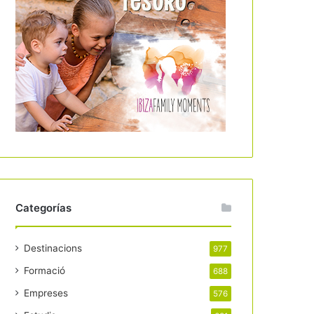
Categorías
Destinacions
977
Formació
688
Empreses
576