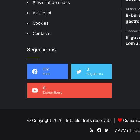
Privacitat de dades
14 abril, 
Avís legal
B-Deli
gastro
Cookies
8 novemb
Contacte
El gove
com a 
Segueix-nos
117
0
Fans
Seguidors
0
Subscribers
© Copyright 2026, Tots els drets reservats |
Comunica
RSS
Facebook
Twitter
AAVV i TTO