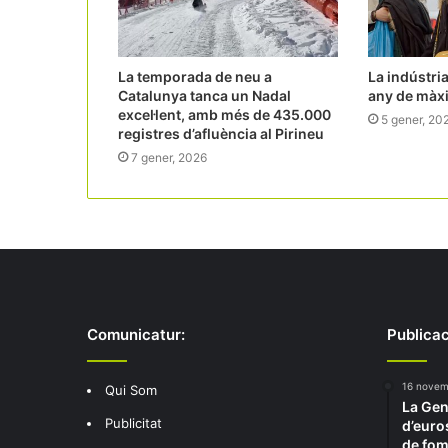
La temporada de neu a
La indústria
Catalunya tanca un Nadal
any de màx
excel·lent, amb més de 435.000
5 gener, 20
registres d’afluència al Pirineu
7 gener, 2026
Comunicatur:
Publicac
16 novem
Qui Som
La Gen
Publicitat
d’euros
de fome