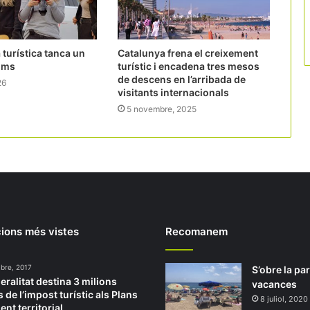
 turística tanca un
Catalunya frena el creixement
ims
turístic i encadena tres mesos
de descens en l’arribada de
26
visitants internacionals
5 novembre, 2025
ions més vistes
Recomanem
bre, 2017
S’obre la pa
eralitat destina 3 milions
vacances
 de l’impost turístic als Plans
8 juliol, 2020
nt territorial