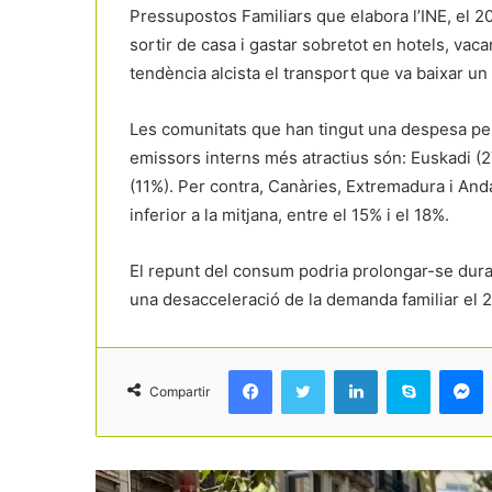
Pressupostos Familiars que elabora l’INE, el 20
sortir de casa i gastar sobretot en hotels, vac
tendència alcista el transport que va baixar un 
Les comunitats que han tingut una despesa per
emissors interns més atractius són: Euskadi (2
(11%). Per contra, Canàries, Extremadura i An
inferior a la mitjana, entre el 15% i el 18%.
El repunt del consum podria prolongar-se duran
una desacceleració de la demanda familiar el 
Facebook
Twitter
LinkedIn
Skype
Messenger
Compartir