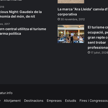
2016
La marca “Ara Lleida” canvia d
cious Night: Gaudeix de la
corporativa
nomia del món, de nit
30 novembre, 2012
re, 2017
El turisme c
rn central utilitza el turisme
ocupació, pe
arma política
gran repte 
sent trobar
professiona
17 juliol, 202
tur.info
O
Allotjament
Destinacions
Empreses
Estudis
Fires i Congressos