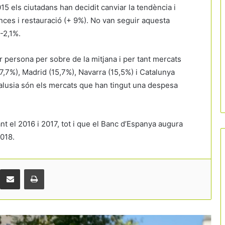
15 els ciutadans han decidit canviar la tendència i
ances i restauració (+ 9%). No van seguir aquesta
-2,1%.
 persona per sobre de la mitjana i per tant mercats
7,7%), Madrid (15,7%), Navarra (15,5%) i Catalunya
dalusia són els mercats que han tingut una despesa
Catalunya bat rècords de visitants
estrangers a l’inici de l’estiu
t el 2016 i 2017, tot i que el Banc d’Espanya augura
2018.
Les reserves d’última hora marcaran la
temporada d’estiu
Comparteix per correu electrònic
Print
Barcelona escala fins al podi mundial
dels congressos internacionals