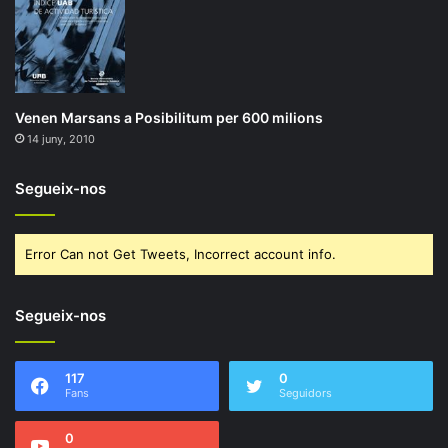
Venen Marsans a Posibilitum per 600 milions
14 juny, 2010
Segueix-nos
Error Can not Get Tweets, Incorrect account info.
Segueix-nos
117
0
Fans
Seguidors
0