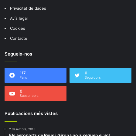
Privacitat de dades
Avís legal
Cookies
Contacte
Segueix-nos
117
0
Fans
Seguidors
0
Subscribers
Publicacions més vistes
2 desembre, 2015
Els aeroports de Reus i Girona no aixequen el vol