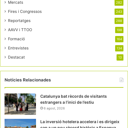
Mercats
282
Fires i Congressos
243
Reportatges
288
AAVV i TTOO
198
Formació
164
Entrevistes
134
Destacat
13
Notícies Relacionades
Catalunya bat rècords de visitants
estrangers a l’inici de l’estiu
6 agost, 2026
La inversió hotelera accelera i es dirigeix
cap a un nou rècord històric a Espanya