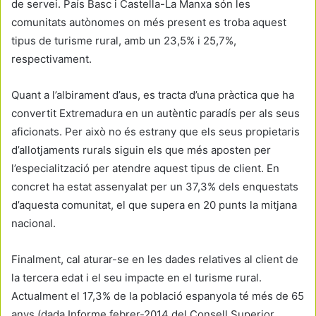
de servei. País Basc i Castella-La Manxa són les
comunitats autònomes on més present es troba aquest
tipus de turisme rural, amb un 23,5% i 25,7%,
respectivament.
Quant a l’albirament d’aus, es tracta d’una pràctica que ha
convertit Extremadura en un autèntic paradís per als seus
aficionats. Per això no és estrany que els seus propietaris
d’allotjaments rurals siguin els que més aposten per
l’especialització per atendre aquest tipus de client. En
concret ha estat assenyalat per un 37,3% dels enquestats
d’aquesta comunitat, el que supera en 20 punts la mitjana
nacional.
Finalment, cal aturar-se en les dades relatives al client de
la tercera edat i el seu impacte en el turisme rural.
Actualment el 17,3% de la població espanyola té més de 65
anys (dada Informe febrer-2014 del Consell Superior