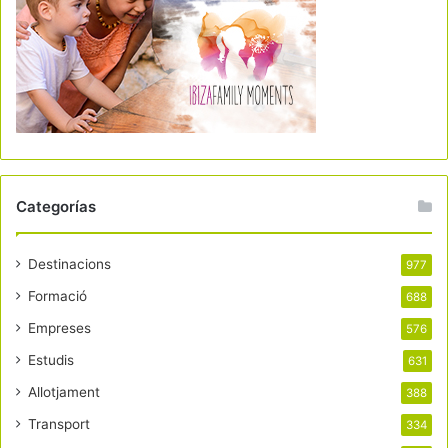
Categorías
Destinacions
977
Formació
688
Empreses
576
Estudis
631
Allotjament
388
Transport
334