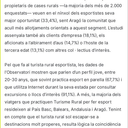
propietaris de cases rurals —la majoria dels més de 2.000
enquestats— veuen en el nínxol dels esportistes seva
major oportunitat (33,4%), sent Aragó la comunitat que
acull més allotjaments orientats a aquest segment. L’estudi
assenyala també als clients d’empresa (18,1%), els
aficionats a l’albirament d’aus (14,7%) o l’hoste de la
tercera edat (13,1%) com altres col · lectius d’interès.
Pel que fa al turista rural esportista, les dades de
l’Observatori mostren que parlen d’un perfil jove, entre
20-30 anys, que sovint practica esport en parella (67,7%) i
que utilitza Internet durant la seva estada per consultar
excursions o llocs d’interès (91,1%). A més, la majoria dels
viatgers que practiquen Turisme Rural per fer esport
resideixen al País Basc, Balears, Andalusia i Aragó. Tenint
en compte que el turista rural sol escapar-se a
destinacions molt properes, resulta lògica la coincidència