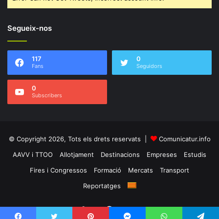
Segueix-nos
117
0
Fans
Seguidors
0
Subscribers
© Copyright 2026, Tots els drets reservats |
Comunicatur.info
AAVV i TTOO
Allotjament
Destinacions
Empreses
Estudis
Fires i Congressos
Formació
Mercats
Transport
Reportatges
RSS
Facebook
Twitter