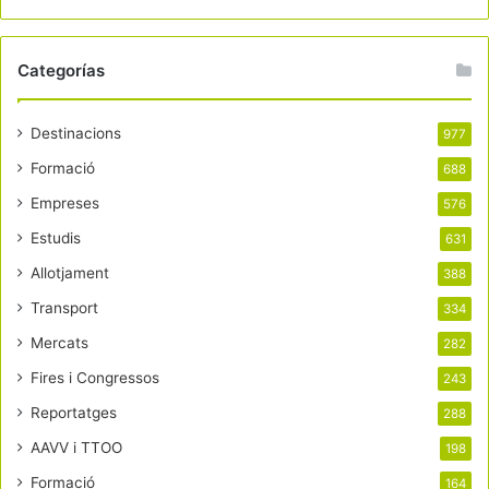
Categorías
Destinacions
977
Formació
688
Empreses
576
Estudis
631
Allotjament
388
Transport
334
Mercats
282
Fires i Congressos
243
Reportatges
288
AAVV i TTOO
198
Formació
164