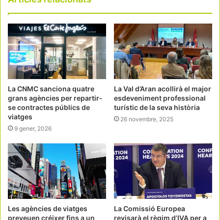
La CNMC sanciona quatre
La Val d’Aran acollirà el major
grans agències per repartir-
esdeveniment professional
se contractes públics de
turístic de la seva història
viatges
26 novembre, 2025
9 gener, 2026
Les agències de viatges
La Comissió Europea
preveuen créixer fins a un
revisarà el règim d’IVA per a