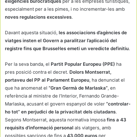
exigències burocràtiques
per a les empreses turístiques,
especialment per a les pimes, i no incrementar-les amb
noves regulacions excessives
.
Davant aquesta situació,
les associacions d’agències de
viatges insten el Govern a paralitzar l’aplicació del
registre fins que Brussel·les emeti un veredicte definitiu
.
Per la seva banda, el
Partit Popular Europeu (PPE)
ha
pres posició contra el decret.
Dolors Montserrat,
portaveu del PP al Parlament Europeu
, ha denunciat el
que ha anomenat el
“Gran Germà de Marlaska”
, en
referència al ministre de l’Interior, Fernando Grande-
Marlaska, acusant el govern espanyol de voler
“controlar-
ho tot” en perjudici de la privacitat dels ciutadans
.
Segons Montserrat, aquesta normativa imposa
fins a 43
requisits d’informació personal
als viatgers, amb
possibles sancions de fins a
43.000 euros
per