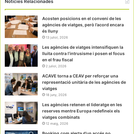
Notícies Relacionades
Acosten posicions en el conveni de les
agències de viatges, però l’acord encara
és lluny
13 juliol, 2026
Les agències de viatges intensifiquen la
lluita contra l’intrusisme i posen el focus
en el frau fiscal
2 juliol, 2026
ACAVE torna a CEAV per reforçar una
representació unitària de les agències de
viatges
18 juny, 2026
Les agències retenen el lideratge en les
reserves mentre Europa redefineix els
viatges combinats
12 maig, 2026
Booking.com alerta d’un accés no