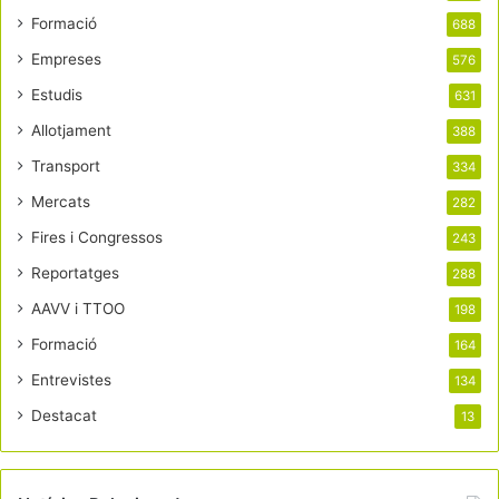
Formació
688
Empreses
576
Estudis
631
Allotjament
388
Transport
334
Mercats
282
Fires i Congressos
243
Reportatges
288
AAVV i TTOO
198
Formació
164
Entrevistes
134
Destacat
13