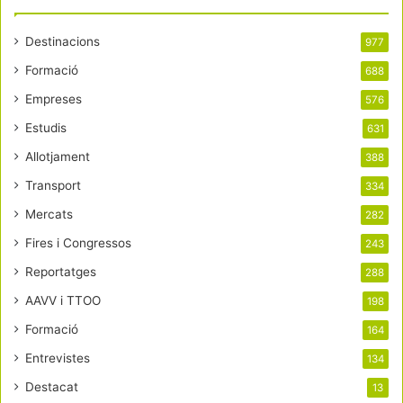
Destinacions
977
Formació
688
Empreses
576
Estudis
631
Allotjament
388
Transport
334
Mercats
282
Fires i Congressos
243
Reportatges
288
AAVV i TTOO
198
Formació
164
Entrevistes
134
Destacat
13