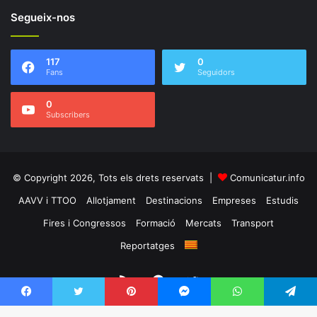
Segueix-nos
117
0
Fans
Seguidors
0
Subscribers
© Copyright 2026, Tots els drets reservats |
Comunicatur.info
AAVV i TTOO
Allotjament
Destinacions
Empreses
Estudis
Fires i Congressos
Formació
Mercats
Transport
Reportatges
RSS
Facebook
Twitter
Facebook
Twitter
Pinterest
Messenger
WhatsApp
Telegram