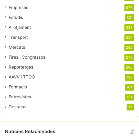
Empreses
576
Estudis
631
Allotjament
388
Transport
334
Mercats
282
Fires i Congressos
243
Reportatges
288
AAVV i TTOO
198
Formació
164
Entrevistes
134
Destacat
13
Notícies Relacionades