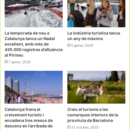
La temporada de neu a
La indústria turística tanca
Catalunya tanca un Nadal
un any de màxims
excel·lent, amb més de
5 gener, 2026
435.000 registres d’afluència
al Pirineu
7 gener, 2026
Catalunya frena el
Creix el turisme a les
creixement turístic i
comarques interiors de la
encadena tres mesos de
província de Barcelona
descens en l’arribada de
31 octubre, 2025