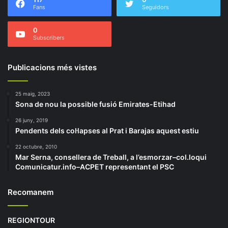
Fans
Seguidors
0
Subscribers
Publicacions més vistes
25 maig, 2023
Sona de nou la possible fusió Emirates-Etihad
26 juny, 2019
Pendents dels col·lapses al Prat i Barajas aquest estiu
22 octubre, 2010
Mar Serna, consellera de Treball, a l’esmorzar–col.loqui
Comunicatur.info–ACPET representant el PSC
Recomanem
REGIONTOUR