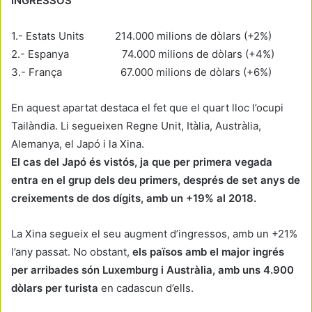
INGRESSOS
1.- Estats Units 214.000 milions de dòlars (+2%)
2.- Espanya 74.000 milions de dòlars (+4%)
3.- França 67.000 milions de dòlars (+6%)
En aquest apartat destaca el fet que el quart lloc l’ocupi
Tailàndia. Li segueixen Regne Unit, Itàlia, Austràlia,
Alemanya, el Japó i la Xina.
El cas del Japó és vistós, ja que per primera vegada
entra en el grup dels deu primers, després de set anys de
creixements de dos dígits, amb un +19% al 2018.
La Xina segueix el seu augment d’ingressos, amb un +21%
l’any passat. No obstant,
els països amb el major ingrés
per arribades són Luxemburg i Austràlia, amb uns 4.900
dòlars per turista
en cadascun d’ells.