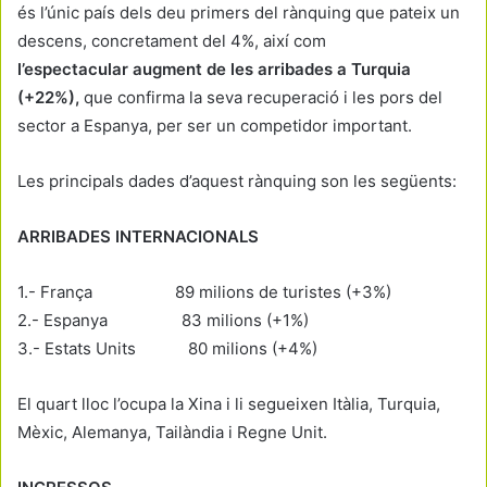
és l’únic país dels deu primers del rànquing que pateix un
descens, concretament del 4%, així com
l’espectacular augment de les arribades a Turquia
(+22%),
que confirma la seva recuperació i les pors del
sector a Espanya, per ser un competidor important.
Les principals dades d’aquest rànquing son les següents:
ARRIBADES INTERNACIONALS
1.- França 89 milions de turistes (+3%)
2.- Espanya 83 milions (+1%)
3.- Estats Units 80 milions (+4%)
El quart lloc l’ocupa la Xina i li segueixen Itàlia, Turquia,
Mèxic, Alemanya, Tailàndia i Regne Unit.